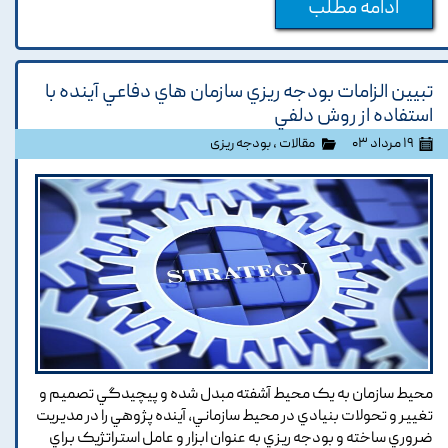
ادامه مطلب
تبيين الزامات بودجه ريزي سازمان هاي دفاعي آينده با
استفاده از روش دلفي
۱۹ مرداد ۰۳
مقالات
،
بودجه ریزی
محيط سازمان به يک محيط آشفته مبدل شده و پيچيدگي تصميم و
تغيير و تحولات بنيادي در محيط سازماني, آينده پژوهي را در مديريت
ضروري ساخته و بودجه ريزي به عنوان ابزار و عامل استراتژيک براي