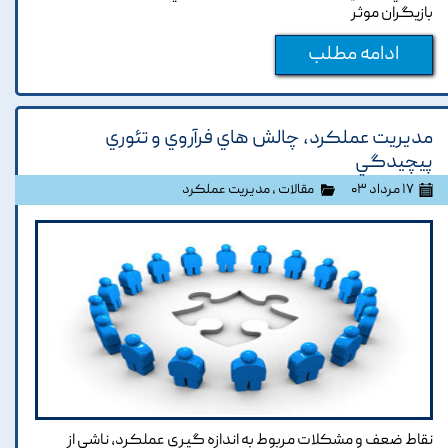
بازيگران موثر
ادامه مطلب
مديريت عملکرد، چالش هاي فرآروي و تئوري
پيچيدگي
۱۷ مرداد ۰۳
مقالات
،
مدیریت عملکرد
نقاط ضعف و مشکلات مربوط به اندازه گيري عملکرد, ناشي از