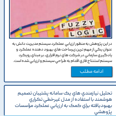
در اين پژوهش به منظور ارزيابي عملکرد سيستم مديريت دانش به
عنوان يکي از مهم ترين زيرساخت هاي بهبود دهنده عملکرد و
يادگيري سازماني در شرکت هاي نرم افزاري, بر مبناي رويکرد
سيستم استنتاج فازي اقدام به طراحي سيستم و ارزيابي شده است.
ادامه مطلب
تحليل نيازمندي هاي يک سامانه پشتيبان تصميم
هوشمند با استفاده از مدل غيرخطي تکراري
بهبوديافته براي کمک به ارزيابي عملکرد مؤسسات
پژوهشي