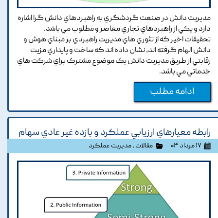
مديريت دانش در صنعت گردشگري به راهبردهاي دانش گرا اشاره
دارد و يکي از راهبردهاي تجاري معاصر و مطلوب مي باشد.
تحقيقات اخير که از تئوري هاي مديريت راهبردي بر مبناي هوش و
دانش الهام گرفته اند, نشان داده اند که ساخت و پايداري مزيت
رقابتي از طريق مديريت دانش يک موضوع مشترک براي شرکت هاي
خدماتي مي باشد.
ادامه مطلب
رابطه معيارهاي ارزيابي عملکرد و بازده غير عادي سهام
۱۷ مرداد ۰۳
مقالات
،
مدیریت عملکرد