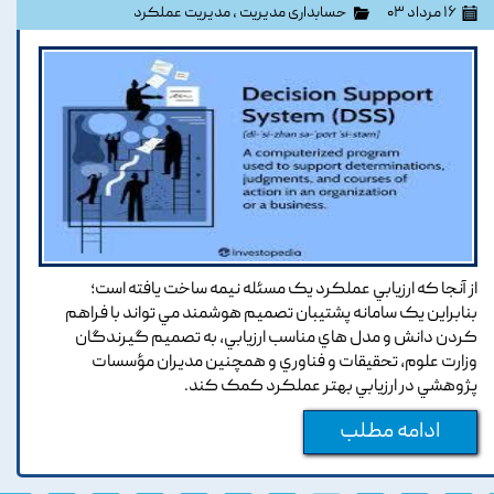
۱۶ مرداد ۰۳
حسابداری مدیریت
،
مدیریت عملکرد
از آنجا که ارزيابي عملکرد يک مسئله نيمه ساخت يافته است؛
بنابراين يک سامانه پشتيبان تصميم هوشمند مي تواند با فراهم
کردن دانش و مدل هاي مناسب ارزيابي, به تصميم گيرندگان
وزارت علوم, تحقيقات و فناوري و همچنين مديران مؤسسات
پژوهشي در ارزيابي بهتر عملکرد کمک کند.
ادامه مطلب