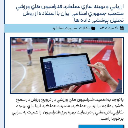
ارزيابي و بهينه سازي عملکرد فدراسيون هاي ورزشي
منتخب جمهوري اسلامي ايران با استفاده از روش
تحليل پوششي داده ها
۲۰ مرداد ۰۳
مقالات
،
مدیریت عملکرد
با توجه به اهميت فدراسيون هاي ورزشي در ترويج ورزش در سطح
کشور, علاوه بر ارزيابي عملکرد, مديريت عملکرد آنها براي بهبود
کارايي, اثربخشي و در نهايت بهره وري فدراسيون از اهميت به سزايي
برخوردار است.