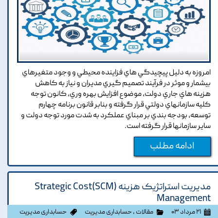
امروزه به دليل پيچيدگي هاي فزاينده محيطي و وجود متغيرهاي
بيشمار و موثر در فرآيند تصميم گيري مديران و نياز به کاهش
هزينه هاي جاري دولت, موضوع افزايش بهره وري, کانون توجه
کليه سازمانهاي دولتي قرار گرفته و بنابر قانون برنامه چهارم
توسعه, بودجه بندي بر مبناي عملکرد به شدت مورد توجه دولت و
ساير سازمانها قرار گرفته است.
ادامه مطلب
مدیریت استراتژیک هزینه (SCM)Strategic Cost
Management
۲۱ مرداد ۰۳
مقالات
،
حسابداری مدیریت
حسابداری مدیریت