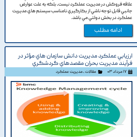
علاقه فروکش در مديريت عملکرد نيست, بلکه به علت عوارض
جانبي قابل توجه ناشي از بکارگيري نامناسب سيستم هاي مديريت
عملکرد در بخش دولتي مي باشد.
ادامه مطلب
ارزيابي عملکرد مديريت دانش سازمان هاي مؤثر در
فرآيند مديريت بحران مقصدهاي گردشگري
۱۷ مرداد ۰۳
مقالات
،
مدیریت عملکرد