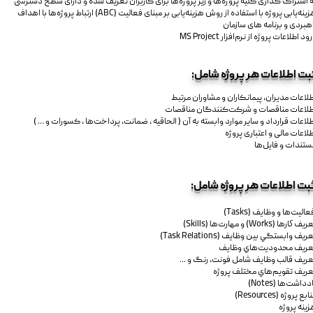
ه اشتراک گذاری کلیه پروژه‌ها و زیر پروژه‌ها برای کاربران تعریف شده و دارای سطح دسترسی
هزینه‌یابی پروژه با استفاده از روش هزینه‌یابی بر مبنای فعالیت (ABC) ارتباط پروژه‌ها با اهداف
هبردی و برنامه های سازمان
ود اطلاعات پروژه از نرم‌افزار MS Project
بت اطلاعات هر پروژه شامل:
لاعات مدیران، پیمانکاران و مشاوران مرتبط
طلاعات مناقصات و شرکت‌‌کنندگان مناقصات
لاعات قرارداد و سایر موارد وابسته به آن ( الحاقیه ، ضمانت، پرداخت‌ها ، کسورات و … )
لاعات مالی و اعتباری پروژه
ستندات و فایل‌ها
بت اطلاعات هر پروژه شامل:
اليت‌ها و وظايف (Tasks)
ف كارها (Works) و مهارت‌ها (Skills)
ريف وابستگي بين وظايف (Task Relations)
عريف محدوديت‌هاي وظايف
عريف قالب وظايف شامل فونت، رنگ و ...
عريف تقويم‌هاي مختلف پروژه
دداشت‌ها (Notes)
ابع پروژه (Resources)
ينه پروژه