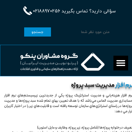
سؤالی دارید؟ تماس بگیرید 02188970256
جستجو
رم افزار
مدیریت سبد پروژه
رم افزار هزينه‌يابي و مديريت استراتژيک پروژه يكي از جديدترين زيرسيستم‌هاي نرم افزار
سابداري مديريت الماس مي‌باشد كه با هدف تعيين بهاي تمام شده سبد پروژه‌ها و مديريت
روژه‌ها در راستاي استراتژي‌هاي سازمان توسعه يافته است و قابليت‌هاي زير را در اختيار كاربران
رار مي دهد:
ریف درختواره پروژه‌ها (شامل پروژه‌، زیر پروژه، وظایف و مایل استون)