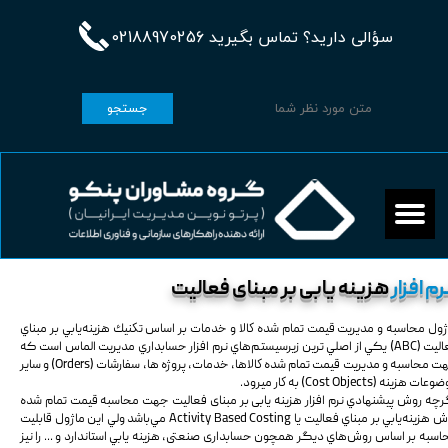
سؤالی دارید؟ تماس بگیرید 02188970256
جستجو
رم افزار
هزینه یابی بر مبنای فعالیت
ژول محاسبه و مديريت قيمت تمام شده كالا و خدمات بر اساس تكنيك هزينه‌يابي بر مبناي
فعاليت (ABC) يکي از اصلي ترين زيرسيستم‌هاي نرم افزار حسابداري مديريت الماس است که
جهت محاسبه و مديريت قيمت تمام شده كالاها، خدمات، پروژه ها، سفارشات (Orders) و ساير
ات هزينه (Cost Objects) به كار ميرود.
رچه روش پيشنهادي نرم افزار هزینه یابی بر مبنای فعالیت جهت محاسبه قیمت تمام شده
روش هزينه‌يابي بر مبناي فعاليت يا Activity Based Costing مي‌باشد ولي اين ماژول قابليت
اسبه بر اساس روش‌هاي ديگر همچون حسابداری صنعتی، هزينه يابي استاندارد و ... را نيز