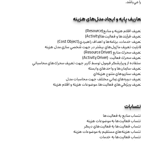
ا مي‌باشد.
عاريف پايه و ايجاد مدل‌های هزينه
عريف اقلام هزينه و منابع(Resource)
عريف فرآيندها و فعاليت‌ها(Activity)
عريف خدمات، برنامه‌ها و اهداف راهبردي(Cost Object)
ابليت تعريف ماژول‌هاي بيشتر در جهت شخصي سازي مدل هزينه
عريف محرك منابع (Resource Driver)
عريف محرك فعاليت (Activity Driver)
ستفاده از ويرايشگر فرمول توسط كاربر جهت تعريف محرك‌هاي محاسباتي
عريف سازمان‌ها و واحدهاي وابسته
عريف سناريوهاي متنوع هزينه‌اي
عريف دوره‌هاي زماني مختلف جهت محاسبات مدل
عريف ويژگي‌هاي فعاليت‌ها، موضوعات هزينه و اقلام هزينه
نتسابات
نتساب منابع به فعاليت‌ها
نتساب فعاليت‌ها به موضوعات هزينه
نتساب فعاليت‌ها به فعاليت‌هاي ديگر
نتساب هزينه‌هاي مستقيم به موضوعات هزينه
نتساب فعاليت‌ها به خدمات