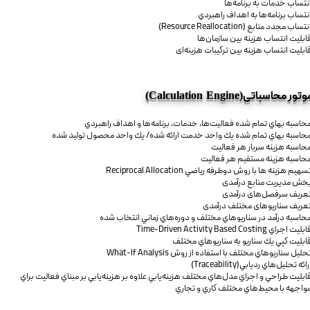
نتساب خدمات به برنامه‌ها
نتساب برنامه‌ها به اهداف راهبردي
نتساب مجدد منابع (Resource Reallocation)
ابليت انتساب هزينه بين سازمان‌ها
ابليت انتساب هزينه بين تركيبات هزينه‌ای
(Calculation Engine)
وتور محاسباتی
حاسبه بهاي تمام شده فعاليت‌ها، خدمات، برنامه‌ها و اهداف راهبردي
حاسبه بهاي تمام شده يك واحد خدمت ارائه شده/ يك واحد محصول توليد شده
حاسبه هزينه سربار هر فعاليت
حاسبه هزينه مستقيم هر فعاليت
سهيم هزينه ها با روش دوطرفه رياضي Reciprocal Allocation
خش مديريت منابع درآمدی
عريف سرفصل‌های درآمدی
عريف سناريوهای مختلف درآمدی
حاسبه درآمد در سناريوهاي مختلف و دوره‌هاي زماني انتخاب شده
بليت اجراي Time-Driven Activity Based Costing
ابليت كپي يك سناريو به سناريوهاي مختلف
حليل سناريوهاي مختلف با استفاده از روش What-If Analysis
رائه تحليل‌هاي رديابي(Traceability)
ابليت طراحي و اجراي مدل‌هاي مختلف هزينه‌يابي علاوه بر هزينه‌يابي بر مبناي فعاليت براي
واجهه با محيط‌هاي مختلف كاري و تجاري