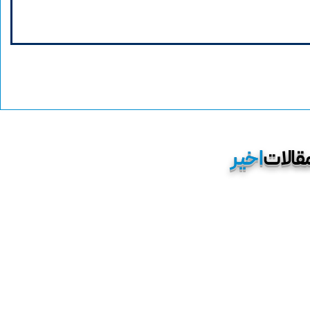
دستور العمل جامع بودجه ريزي مبتني بر عملكرد
در چارچوب برنامه عملياتي سالانه ابلاغ شد
قالات
اخیر