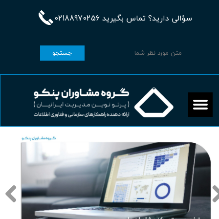
سؤالی دارید؟ تماس بگیرید 02188970256
جستجو