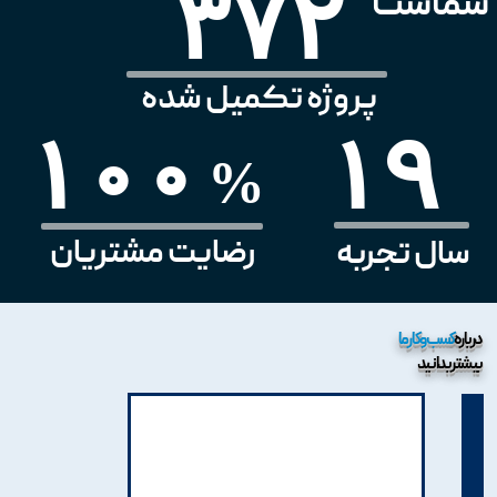
372
شماست
پروژه تکمیل شده
19
100
%
رضایت مشتریان
سال تجربه
درباره
کسب و کار ما
بیشتر بدانید