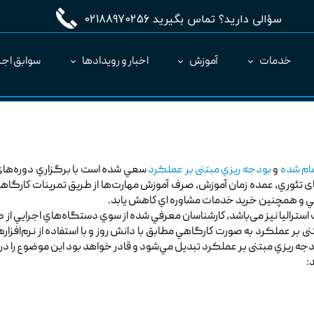
سؤالی دارید؟ تماس بگیرید 02188970256
خدمات
آموزش
اخبار و رویدادها
سوابق اجر
مدیریت طرح MC
ارائه نرم‌افزار به عنوان SaaS
ام شده
و
بودجه ریزي مبتنی بر عملکرد
سعي شده است با برگزاري دوره‌ه
های تئوري، عمده زمان آموزش، صرف آموزش مهارت‌ها از طريق تمرينات كارگا
زشي و همچنين خريد خدمات مشاوره اي كاهش يابد.
استرالیا نیز می‌باشد، كارشناسان معرفي شده از سوي دستگاه‌هاي اجرايي از 
 بر عملکرد به صورت كارگاهي مطابق با دانش روز و با استفاده از نرم‌افزا
ه ریزي مبتنی بر عملکرد تبديل مي‌شود و قادر خواهد بود اين موضوع را در د
: