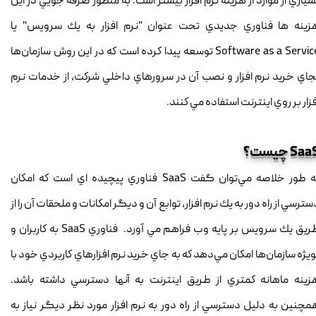
سياري از موارد از هزينه نرم افزار بيشتر است. به منظور صرفه جويي در اين
زينه ها فناوري جديدي تحت عنوان "نرم افزار به يك سرويس" يا
Software as a Service توسعه پيدا كرده است كه در اين روش سازمان‌ها
جاي خريد نرم افزار و نصب آن در سرورهاي داخلي شركت، از خدمات نرم
فزار بر روي اينترنت استفاده مي كنند.
Sa چيست؟
به طور خلاصه مي‌توان گفت SaaS فناوري پيچيده اي است كه امكان
سترسي از راه دور به يك نرم افزار، توابع آن و ديگر امكانات و ملحقات آن را از
طريق يك سرويس بر پايه وب فراهم مي آورد. فناوري SaaS به كاربران و
ويژه سازمان‌ها امكان مي‌دهد كه به جاي خريد نرم افزارهاي كاربردي خود با
زينه ماهانه كمتري از طريق اينترنت به آنها دسترسي داشته باشد.
مچنين به دليل دسترسي از راه دور به نرم افزار مورد نظر ديگر نياز به