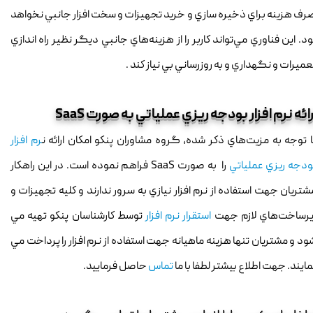
رف هزينه براي ذخيره سازي و خريد تجهيزات و سخت افزار جانبي نخواهد
ود. اين فناوري مي‌تواند كاربر را از هزينه‌هاي جانبي ديگر نظير راه اندازي
عميرات و نگهداري و به روزرساني بي نياز كند .
رائه نرم افزار بودجه ريزي عملياتي به صورت SaaS
ا توجه به مزيت‌هاي ذكر شده، گروه مشاوران پنكو امكان ارائه ن
رم افزار
ودجه ريزي عملياتي
را به صورت SaaS فراهم نموده است. در اين راهكار
شتريان جهت استفاده از نرم افزار نيازي به سرور ندارند و كليه تجهيزات و
يرساخت‌هاي لازم جهت
استقرار نرم افزار
توسط كارشناسان پنكو تهيه مي
ود و مشتريان تنها هزينه ماهيانه جهت استفاده از نرم افزار را پرداخت مي
مايند. جهت اطلاع بيشتر لطفا با ما
تماس
حاصل فرماييد.