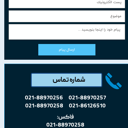
ارسال پیام
شماره تماس
021-88970256
021-88970257
021-88970258 021-86126510
فاکس:
021-88970258