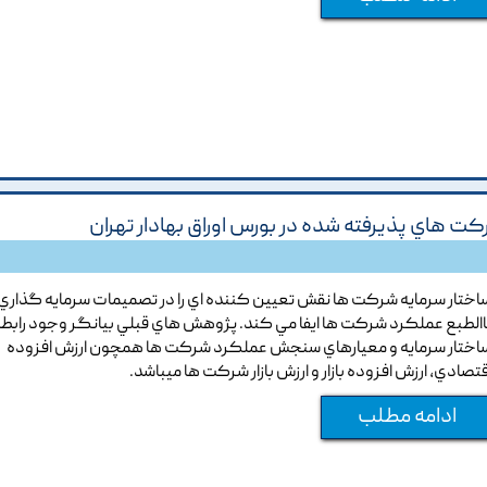
شرکت هاي پذيرفته شده در بورس اوراق بهادار تهران
اختار سرمايه شرکت ها نقش تعيين کننده اي را در تصميمات سرمايه گذاري 
االطبع عملکرد شرکت ها ايفا مي کند. پژوهش هاي قبلي بيانگر وجود رابطه
اختار سرمايه و معيارهاي سنجش عملکرد شرکت ها همچون ارزش افزوده
قتصادي, ارزش افزوده بازار و ارزش بازار شرکت ها ميباشد.
ادامه مطلب