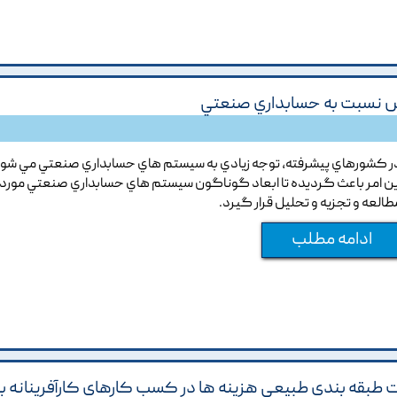
 نسبت به حسابداري صنعتي
ر کشورهاي پيشرفته, توجه زيادي به سيستم هاي حسابداري صنعتي مي شود
ين امر باعث گرديده تا ابعاد گوناگون سيستم هاي حسابداري صنعتي مورد
طالعه و تجزيه و تحليل قرار گيرد.
ادامه مطلب
طبقه بندي طبيعي هزينه ها در کسب کارهاي کارآفرينانه با