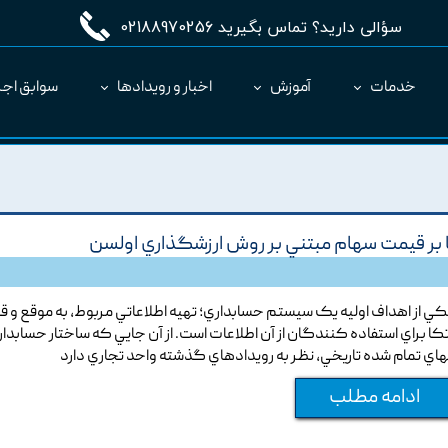
سؤالی دارید؟ تماس بگیرید 02188970256
خدمات
آموزش
اخبار و رویدادها
سوابق اجر
مدیریت طرح MC
ارائه نرم‌افزار به عنوان SaaS
ا بر قيمت سهام مبتني بر روش ارزشگذاري اولسن
کي از اهداف اوليه يک سيستم حسابداري؛ تهيه اطلاعاتي مربوط, به موقع و ق
تکا براي استفاده کنندگان از آن اطلاعات است. از آن جايي که ساختار حسابدا
هاي تمام شده تاريخي, نظر به رويدادهاي گذشته واحد تجاري دارد
ادامه مطلب