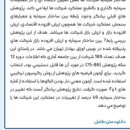
ساختار سرمايه شرکت ها نقش تعيين کننده اي را در تصميمات
سرمايه گذاري و باالطبع عملکرد شرکت ها ايفا مي کند. پژوهش
هاي قبلي بيانگر وجود رابطه بين ساختار سرمايه و معيارهاي
سنجش عملکرد شرکت ها همچون ارزش افزوده اقتصادي, ارزش
افزوده بازار و ارزش بازار شرکت ها ميباشد. هدف از اين پژوهش
بررسي رابط? بين ساختار سرمايه و ارزش افزوده بازار شرکت هاي
پذيرفته شده در بورس اوراق بهادار تهران مي باشد. در راستاي اين
هدف, تعداد 189 شرکت از بين جامعه آماري که اطلاعات دوره 12
ساله پژوهش (86-75) در مورد آن ها قابل دسترسي بود, انتخاب
گرديد. براي آزمون فرضيه هاي پژوهش از روش رگرسيون ترکيبي
استفاده شده است. آزمون معني دار بودن الگوها با استفاده از آماره
هاي t وF صورت گرفت. نتايج پژوهش بيانگر آنست که تغيير در
ساختار سرمايه, 49 درصد از تغييرات در عملکرد اين شرکت ها را
توضيح مي دهد.
دانلود متن کامل