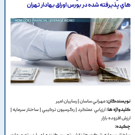
هاي پذيرفته شده در بورس اوراق بهادار تهران
نویسندگان:
مهراني ساسان | رساييان امير
کلیدواژه ها:
ارزيابي عملکرد | رگرسيون ترکيبي | ساختار سرمايه |
ارزش افزوده بازار
چکیده: