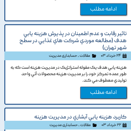
ادامه مطلب
تاثير رقابت و عدم اطمينان در پذيرش هزينه يابي
هدف (مطالعه موردي شرکت هاي غذايي در سطح
شهر تهران)
۲۴ خرداد ۰۳
مقالات
،
حسابداری مدیریت
هزينه يابي هدف يک مقوله استراتژيک در مديريت هزينه است که به
طور عمده تمرکز خود را بر مديريت هزينه محصولات آتي واحد
توليدي معطوف مي کند.
ادامه مطلب
کاربرد هزينه يابي آبشاري در مديريت هزينه
۲۲ خرداد ۰۳
مقالات
،
حسابداری مدیریت