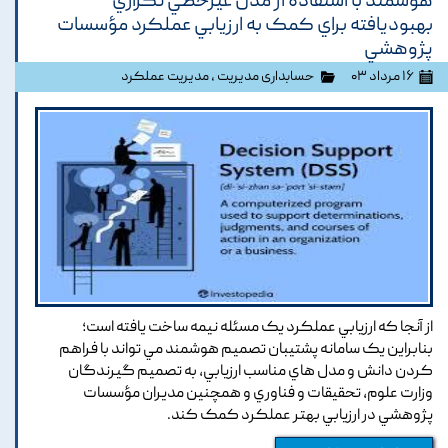
هوشمند با استفاده از مدل غيرخطي تکراري
بهبوديافته براي کمک به ارزيابي عملکرد مؤسسات
پژوهشي
۱۶ مرداد ۰۳
حسابداری مدیریت
،
مدیریت عملکرد
از آنجا که ارزيابي عملکرد يک مسئله نيمه ساخت يافته است؛
بنابراين يک سامانه پشتيبان تصميم هوشمند مي تواند با فراهم
کردن دانش و مدل هاي مناسب ارزيابي, به تصميم گيرندگان
وزارت علوم, تحقيقات و فناوري و همچنين مديران مؤسسات
پژوهشي در ارزيابي بهتر عملکرد کمک کند.