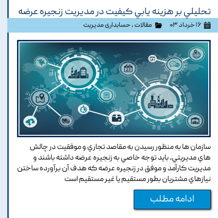
تحليلي بر هزينه يابي کيفيت در مديريت زنجيره عرضه
۱۶ خرداد ۰۳
مقالات
،
حسابداری مدیریت
سازمان ها به منظور رسيدن به مقاصد تجاري و موفقيت در چالش
هاي مديريتي, بايد توجه خاصي به زنجيره عرضه داشته باشند و
مديريت کارآمد و موفق در زنجيره عرضه که هدف آن برآورده ساختن
نيازهاي مشتريان بطور مستقيم يا غير مستقيم است
ادامه مطلب