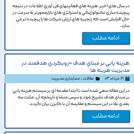
در سال هاي اخير, هزينه هاي فعاليتهاي فن آوري اطلاعات در نتيجه
پيچيده سازي تکنولوژيکي و استراتژي هاي بازارمحورتر به سرعت در
حال افزايش است که زنجيره هاي ارزش شرکت ها را پيچيده تر مي
سازد.
ادامه مطلب
هزينه يابي بر مبناي هدف «رويکردي هدفمند در
مديريت هزينه ها
۲۱ خرداد ۰۳
مقالات
،
حسابداری مدیریت
در اين مقاله سعي شده است تا ابتدا مقدمه اي بر سيستم هزينه يابي
بر مبناي هدف تشريح شود و سپس منشا و تاريخچه آن, مثلث سه
بعدي بقا در اين سيستم و مقايسه آن با کايزن بيان گردد.
ادامه مطلب