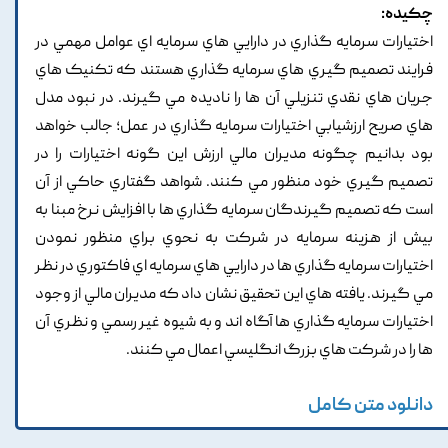
چکیده:
اختيارات سرمايه گذاري در دارايي هاي سرمايه اي عوامل مهمي در
فرايند تصميم گيري هاي سرمايه گذاري هستند که تکنيک هاي
جريان هاي نقدي تنزيلي آن ها را ناديده مي گيرند. در نبود مدل
هاي صريح ارزشيابي اختيارات سرمايه گذاري در عمل؛ جالب خواهد
بود بدانيم چگونه مديران مالي ارزش اين گونه اختيارات را در
تصميم گيري خود منظور مي کنند. شواهد گفتاري حاکي از آن
است که تصميم گيرندگان سرمايه گذاري ها با افزايش نرخ مبنا به
بيش از هزينه سرمايه در شرکت به نحوي براي منظور نمودن
اختيارات سرمايه گذاري ها در دارايي هاي سرمايه اي فاکتوري در نظر
مي گيرند. يافته هاي اين تحقيق نشان داد که مديران مالي از وجود
اختيارات سرمايه گذاري ها آگاه اند و به شيوه غير رسمي و نظري آن
ها را در شرکت هاي بزرگ انگليسي اعمال مي کنند.
دانلود متن کامل