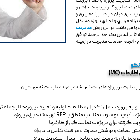
انش مديريت پروژه و نقش پررنگ
هاي عمدتا بزرگ و پيچيده، تلاش و
یشتری میان مراحل برنامه ريزي و
ف برنامه ريزي و اجراي پروژه مستقل
شها می باشد. در این روش
مدیریت
تا بر اساس یک حق‌الزحمه توافق
 به انجام خدمات مدیریت در زمینه
نکو
اعات (MC)
 نظارت بر پروژه‌هاي مشخص شده را عهده دار است كه مهمترين
 پروژه شامل تکمیل مطالعات اولیه و تعریف پروژه‌ها از جمله تهيه RFP پروژه
 سرعت مناسب منطق با RFP تهيه شده براي پروژه
 گرفته براي پروژه به نمایندگی از کارفرما
یش نظارت و پوشش نظارت و مراقبت کامل بر پروژه
ع و مزایای به دست آمده نتایج از میزان پیشرفت پروژه