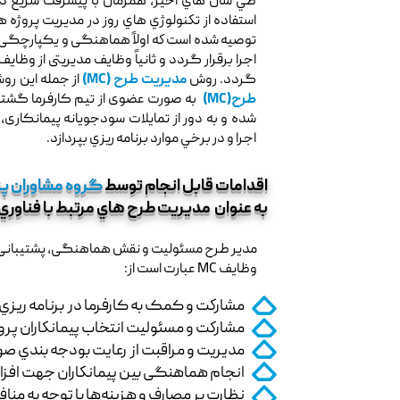
طي سال هاي اخير، همزمان با پيشرفت سريع د
استفاده از تكنولوژي هاي روز در مديريت پروژه 
توصيه شده است كه اولاً هماهنگی و یکپارچگی ب
اجرا برقرار گردد و ثانیاً وظایف مدیریتی از وظای
گردد. روش
مدیریت طرح (MC)
از جمله این رو
طرح(MC)
به صورت عضوی از تیم کارفرما گشته 
شده و به دور از تمایلات سودجویانه پیمانکاری،
اجرا و در برخي موارد برنامه ريزي بپردازد.
اقدامات قابل انجام توسط
گروه مشاوران پ
به عنوان مديريت طرح هاي مرتبط با فناوري اطل
مدیر طرح مسئوليت و نقش هماهنگی، پشتیبانی و
وظايف MC عبارت است از:
مشاركت و کمک به کارفرما در برنامه ريزي اوليه
مشاركت و مسئوليت انتخاب پيمانكاران پروژه با كيفيت و
مدیریت و مراقبت از رعايت بودجه بندي صورت
انجام هماهنگی بین پيمانكاران جهت افزا
نظارت بر مصارف و هزینه‌ها با توجه به مناف