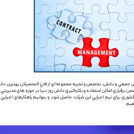
جمعي و دانش، تخصص و تجربه مجموعه اي از فارغ التحصيلان بهترين دانش
من برقراري امكان استفاده و بكارگيري دانش روز دنيا در حوزه هاي مديريتي
ري براي تيم اجرايي اين شركت حاصل شود و بتوانيم راهكارهاي اجرايي بهينه
هيم.