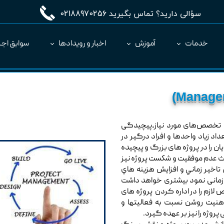
سؤالی دارید؟ تماس بگیرید 02188970256
خدمات
آموزش
اخبار و رویدادها
سوابق اجر
مدیریت طرح MC
ارائه نرم‌افزار به عنوان SaaS
ع تخصص‌های مورد نیاز،پیچیدگی
د زیاد واحدها و افراد درگیر در
ن را در پروژه های بزرگ و پیچیده
اعث عدم موفقيت و شكست پروژه نيز
تاخير زماني و افزايش هزينه هاي
 زمانی نمود بیشتری خواهد داشت
ص لازم را در اداره کردن پروژه های
نیت روشن نسبت به فعالیتها و
روژه را نیز بر عهده گیرد.