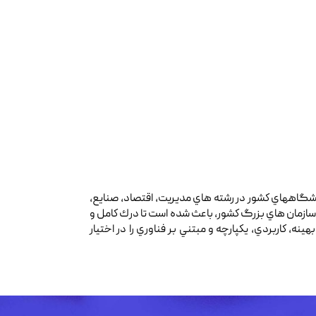
گاههاي كشور در رشته هاي مديريت، اقتصاد، صنايع،
 سازمان هاي بزرگ كشور، باعث شده است تا درك كامل و
، كاربردي، يكپارچه و مبتني بر فناوري را در اختيار