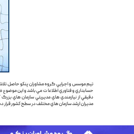
تيم موسس و اجرايي گروه مشاوران پنكو حاصل تلاش 
حسابداري و فناوري اطلاعا ت مي باشد و اين موضوع ض
دقيقي از نيازمندي هاي مديريتي سازمان هاي بزرگ كشو
مديران ارشد سازمان هاي مختلف در سطح كشور قرار د