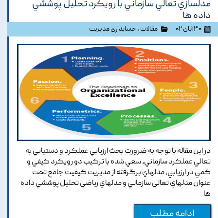
مدلسازي تعالي سازماني با رويکرد تحليل پوششي
داده ها
۳۰ آبان ۰۲
مقالات
،
حسابداری مدیریت
در اين مقاله با توجه به ضرورت بحث ارزيابي عملکرد و دستيابي به
تعالي عملکرد سازماني, سعي شده با ترکيب دو رويکرد کيفي و
کمي در ارزيابي, مدلهاي برگرفته از مديريت کيفيت جامع تحت
عنوان مدلهاي تعالي سازماني و مدلهاي رياضي تحليل پوششي داده
ها
ادامه مطلب