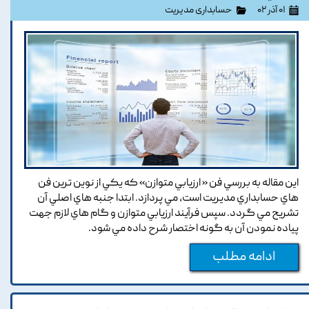
۰۱ آذر ۰۲
حسابداری مدیریت
اين مقاله به بررسي فن « ارزيابي متوازن» که يکي از نوين ترين فن
هاي حسابداري مديريت است, مي پردازد. ابتدا جنبه هاي اصلي آن
تشريح مي گردد. سپس فرآيند ارزيابي متوازن و گام هاي لازم جهت
پياده نمودن آن به گونه اختصار شرح داده مي شود.
ادامه مطلب