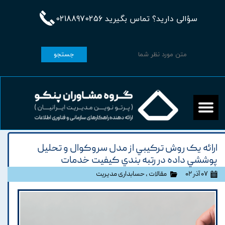
سؤالی دارید؟ تماس بگیرید 02188970256
جستجو
ارائه يک روش ترکيبي از مدل سروکوال و تحليل
پوششي داده در رتبه بندي کيفيت خدمات
۰۷ آذر ۰۲
مقالات
،
حسابداری مدیریت