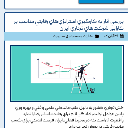
بررسي آثار به کارگيري استراتژي‌هاي رقابتي مناسب بر
کارايي شرکت‌هاي تجاري ايران
۲۹ آبان ۰۲
مقالات
،
حسابداری مدیریت
خش تجاري کشور به دليل عقب ماندگي علمي و فني و بهره وري
پايين عوامل توليد, آمادگي لازم براي رقابت با ساير رقبا را ندارد.
واقعيت آن است که در محيط فعلي, ايران فرصت اندکي براي کسب
مزيت رقابتي در بخش تجارت دارد.