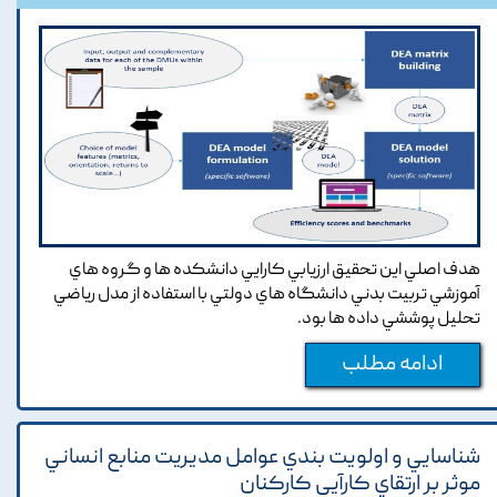
هدف اصلي اين تحقيق ارزيابي کارايي دانشکده ها و گروه هاي
آموزشي تربيت بدني دانشگاه هاي دولتي با استفاده از مدل رياضي
تحليل پوششي داده ها بود.
ادامه مطلب
شناسايي و اولويت بندي عوامل مديريت منابع انساني
موثر بر ارتقاي کارآيي کارکنان