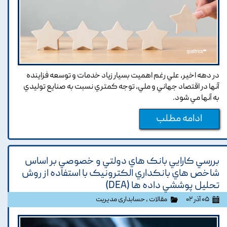
در دهه اخير, علي رغم اهميت بسيار زياد خدمات و توسعه فزاينده
آنها در اقتصاد جهاني و ملي, توجه کمتري نسبت به صنايع توليدي
به آنها مي شود.
ادامه مطلب
بررسي کارايي بانک هاي دولتي و خصوصي بر اساس
شاخص هاي بانکداري الکترونيک با استفاده از روش
تحليل پوششي داده ها (DEA)
۰۵ آذر ۰۲
مقالات
،
حسابداری مدیریت