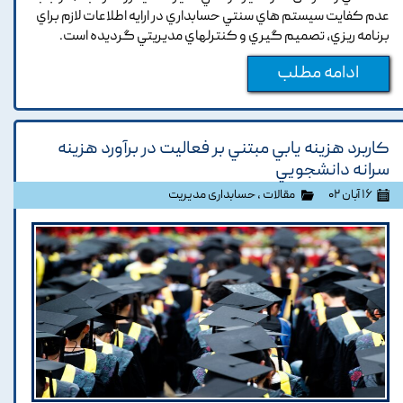
عدم کفايت سيستم هاي سنتي حسابداري در ارايه اطلاعات لازم براي
برنامه ريزي, تصميم گيري و کنترلهاي مديريتي گرديده است.
ادامه مطلب
کاربرد هزينه يابي مبتني بر فعاليت در برآورد هزينه
سرانه دانشجويي
۱۶ آبان ۰۲
مقالات
،
حسابداری مدیریت