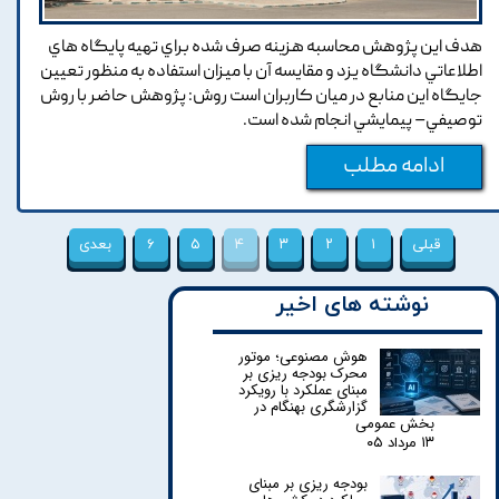
هدف اين پژوهش محاسبه هزينه صرف شده براي تهيه پايگاه هاي
اطلاعاتي دانشگاه يزد و مقايسه آن با ميزان استفاده به منظور تعيين
جايگاه اين منابع در ميان کاربران است روش: پژوهش حاضر با روش
توصيفي– پيمايشي انجام شده است.
ادامه مطلب
قبلی
۱
۲
۳
۴
۵
۶
بعدی
نوشته های اخیر
هوش مصنوعی؛ موتور
محرک بودجه ریزی بر
مبنای عملکرد با رویکرد
گزارشگری بهنگام در
بخش عمومی
۱۳ مرداد ۰۵
بودجه ریزی بر مبنای