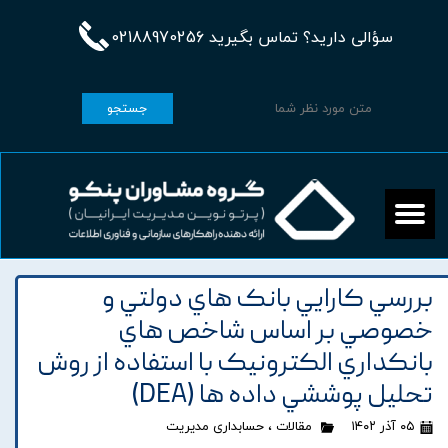
سؤالی دارید؟ تماس بگیرید 02188970256
جستجو
بررسي کارايي بانک هاي دولتي و
خصوصي بر اساس شاخص هاي
بانکداري الکترونيک با استفاده از روش
تحليل پوششي داده ها (DEA)
۰۵ آذر ۱۴۰۲
مقالات
،
حسابداری مدیریت