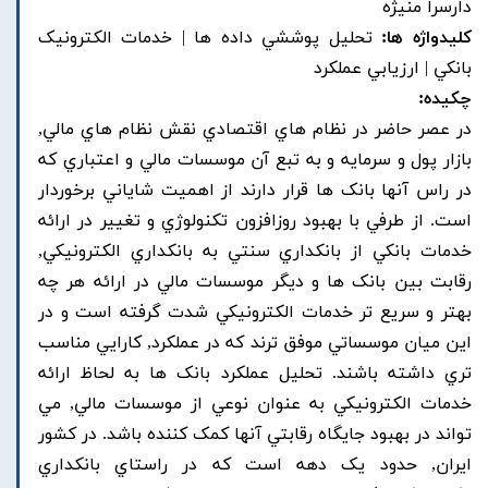
دارسرا منيژه
کلیدواژه ها:
تحليل پوششي داده ها | خدمات الکترونيک
بانکي | ارزيابي عملکرد
چکیده:
در عصر حاضر در نظام هاي اقتصادي نقش نظام هاي مالي,
بازار پول و سرمايه و به تبع آن موسسات مالي و اعتباري که
در راس آنها بانک ها قرار دارند از اهميت شاياني برخوردار
است. از طرفي با بهبود روزافزون تکنولوژي و تغيير در ارائه
خدمات بانکي از بانکداري سنتي به بانکداري الکترونيکي,
رقابت بين بانک ها و ديگر موسسات مالي در ارائه هر چه
بهتر و سريع تر خدمات الکترونيکي شدت گرفته است و در
اين ميان موسساتي موفق ترند که در عملکرد, کارايي مناسب
تري داشته باشند. تحليل عملکرد بانک ها به لحاظ ارائه
خدمات الکترونيکي به عنوان نوعي از موسسات مالي, مي
تواند در بهبود جايگاه رقابتي آنها کمک کننده باشد. در کشور
ايران, حدود يک دهه است که در راستاي بانکداري