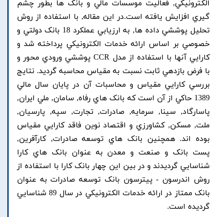
الکترونيکي, فعاليت موسسات مالي و بانک ها بطور چشم
گيري افزايش يافته است.در اين مقاله, با استفاده از روش
تحليل پوششي داده ها, به ارزيابي عملکرد 18 بانک دولتي و
خصوصي بر اساس ارائه خدمات الکترونيکي پرداخته شد و
کارايي آنها با استفاده از مدل CCR پوششي ورودي محور و
با فرض بازدهي ثابت نسبت به مقياس محاسبه گرديد. نتايج
بررسي کارايي مقياس و محاسبات آن در پايان سال مالي
1389 حاکي از آن است که بانک هاي رفاه, سامان, ملي ايران,
پاسارگاد, سينا, سرمايه, صادرات, تجارت, سپه, پارسيان,
ملت, مسکن, کشاورزي و اقتصاد نوين فاقد کارايي مقياس
بوده اند. همچنين بانک هاي توسعه صادرات, کارآفرين,
پست بانک و صنعت و معدن به عنوان بانک هاي کارا
شناسايي گرديدند و در بين اين چهار بانک کارا با استفاده از
روش اندرسون - پيترسون بانک توسعه صادرات به عنوان
بانک ممتاز در ارائه خدمات الکترونيکي در سال 89 شناسايي
گرديده است.