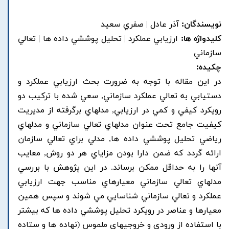
نویسندگان:
آذر عادل | صفري سعيد
کلیدواژه ها:
ارزيابي عملکرد | تحليل پوششي داده ها | تعالي
سازماني
چکیده:
در اين مقاله با توجه به ضرورت بحث ارزيابي عملکرد و
دستيابي به تعالي عملکرد سازماني, سعي شده با ترکيب دو
رويکرد کيفي و کمي در ارزيابي, مدلهاي برگرفته از مديريت
کيفيت جامع تحت عنوان مدلهاي تعالي سازماني و مدلهاي
رياضي تحليل پوششي داده ها, مدلي براي تعالي سازمان
ارائه گردد که ضمن دارا بودن مزاياي هر دو روش, معايب
آنها را به حداقل ممکن برساند. در اين پژوهش با بررسي
مدلهاي تعالي سازماني معيارهاي مناسب جهت ارزيابي
عملکرد و تعالي سازماني شناسايي مي شوند و سپس همين
معيارها و عناصر در رويکرد تحليل پوششي داده ها که بيشتر
با استفاده از ورودي و خروجيهاي ملموس (نهاده ها و ستاده