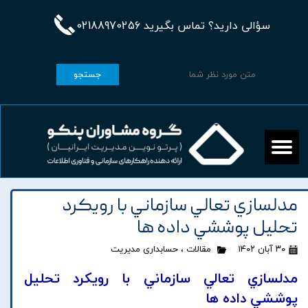
سؤالی دارید؟ تماس بگیرید 02188970256
جستجو
مدلسازي تعالي سازماني با رويکرد
تحليل پوششي داده ها
۳۰ آبان ۱۴۰۲
مقالات
،
حسابداری مدیریت
مدلسازي تعالي سازماني با رويکرد تحليل
پوششي داده ها