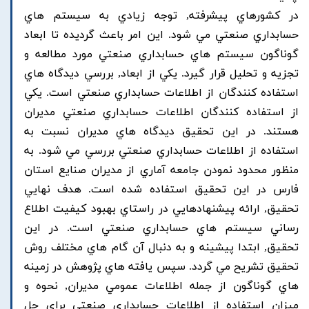
در کشورهاي پيشرفته, توجه زيادي به سيستم هاي
حسابداري صنعتي مي شود. اين امر باعث گرديده تا ابعاد
گوناگون سيستم هاي حسابداري صنعتي مورد مطالعه و
تجزيه و تحليل قرار گيرد. يکي از ابعاد, بررسي ديدگاه هاي
استفاده کنندگان از اطلاعات حسابداري صنعتي است. يکي
از استفاده کنندگان اطلاعات حسابداري صنعتي مديران
هستند. در اين تحقيق ديدگاه هاي مديران نسبت به
استفاده از اطلاعات حسابداري صنعتي بررسي مي شود. به
منظور محدود نمودن جامعه آماري از مديران صنايع استان
فارس در اين تحقيق استفاده شده است. هدف نهايي
تحقيق, ارائه پيشنهادهايي در راستاي بهبود کيفيت اطلاع
رساني سيستم هاي حسابداري صنعتي است. در اين
تحقيق, ابتدا پيشينه و به دنبال آن گام هاي مختلف روش
تحقيق تشريح مي گردد. سپس يافته هاي پژوهش در زمينه
هاي گوناگون از جمله اطلاعات عمومي مديران, نحوه و
ميزان استفاده از اطلاعات حسابداري صنعتي براي حل