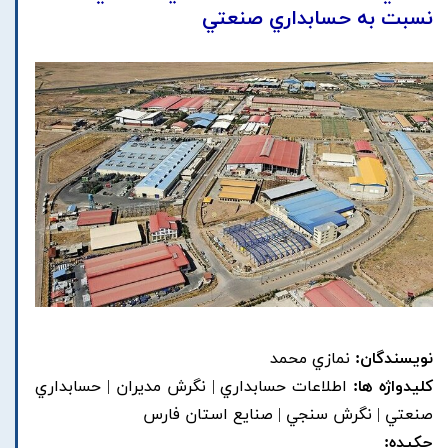
نسبت به حسابداري صنعتي
نویسندگان:
نمازي محمد
کلیدواژه ها:
اطلاعات حسابداري | نگرش مديران | حسابداري
صنعتي | نگرش سنجي | صنايع استان فارس
چکیده: