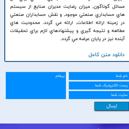
مسائل گوناگون, ميزان رضايت مديران صنايع از سيستم
هاي حسابداري صنعتي موجود, و نقش حسابداران صنعتي
در زمينه ارائه اطلاعات, ارائه مي گردد. محدوديت هاي
مطالعه و نتيجه گيري و پيشنهادهاي لازم براي تحقيقات
آينده نيز در پايان عرضه مي گردد.
دانلود متن کامل
ارسال