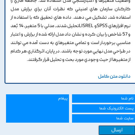
وضعيت متغيرها و اعتبارسنجي مدل استفاده شد. جامعه آماري را
کارکنان سازمان هاي امنيتي که نظرات آنان براي برازش مدل
استفاده شد, تشکيل مي دهند. داده هاي تحقيق که با استفاده از
نرم افزارهاي SPSSو LISRELتحليل شدند, مدلي با 5 متغير, 14 بُعد
و 57 شاخص را بيان کرده و نشان داد مدل ارائه شده از برازش و اعتبار
مناسبي برخوردار است و تمامي متغيرهاي به دست آمده مي توانند
در طراحي مدل نهايي مورد توجه باشند. در پايان, اثرگذاري هر کدام
از متغيرها از حيث وجودي مورد بحث و تحليل قرار گرفتند.
دانلود متن کامل
ارسال