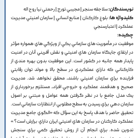
نویسندگان:
سلاجقه سنجر | مجيبي تورج | رحمتي نيا روح اله
کلیدواژه ها:
بلوغ کارکنان | منابع انساني | سازمان امنيتي مديريت
عملکرد | اعتبارسنجي
چکیده:
موفقيت در مأموريت هاي سازماني يکي از ويژگي هاي همواره مؤثر
در ارتقاي جايگاه سازمان هاي امنيتي و نقش آفريني آنان در امنيت
پايدار همه جانبه در کشور است. اين موفقيت بدون بهره­ مندي از
کارکناني که داراي عملکردي در سطح بالا و مولد توان رقابتي
فزاينده براي سازمان امنيتي باشند, محقق نخواهد شد. مديريت
صحيح و هدفمند عملکرد و خروجي افراد, مستلزم برخورداري از
يک مدل جامع با در نظر گرفتن همه عوامل و مبتني بر اصول
سازمان دهي براي رسيدن به سطح مطلوبي از انتظارات سازماني است.
تحقيق حاضر با هدف پاسخ به اين سؤال که «الگوي جامع مديريت
عملکرد کارکنان در سازمان هاي امنيتي ايران داراي برازش است؟ »
تدوين شده. براي انجام آن از روش تحقيق کمي براي سنجش