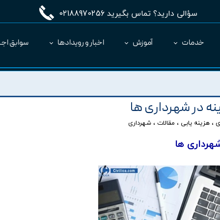
سؤالی دارید؟ تماس بگیرید 02188970256
خدمات
آموزش
اخبار و رویدادها
سوابق اجر
مدیریت طرح MC
ارائه نرم‌افزار به عنوان SaaS
ه در شهرداری ها
ی
،
هزینه یابی
،
مقالات
،
شهرداری
هرداری ها