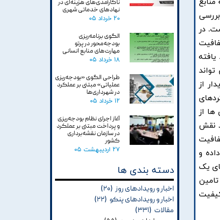
منابع
ناکارآمدی‌های هزینه‌ای در
نهادهای خدماتی شهری
بررسی
۲۰ خرداد ۰۵
ت. در
الگوی برنامه‌ریزی
فافیت
بودجه‌محور در پرتو
مهارت‌های منابع انسانی
یافته
۱۸ خرداد ۰۵
تواند
طراحی الگوی «بودجه‌ریزی
ار از
عملیاتی» مبتنی بر عملکرد
در شهرداری‌ها
می-خصوصی (PPP) یکی از رویکردهای
۱۲ خرداد ۰۵
ها از
آغاز اجرای نظام بودجه‌ریزی
د نقش
و پرداخت مبتنی بر عملکرد
در سازمان نقشه‌برداری
فافیت
کشور
۲۷ اردیبهشت ۰۵
اده و
ای یک
دسته بندی ها
تامین
اخبار و رویدادهای روز
(۲۰)
کیفیت
اخبار و رویدادهای پنکو
(۲۲)
مقالات
(۳۳۱)