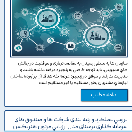
سازمان ها به منظور رسيدن به مقاصد تجاري و موفقيت در چالش
هاي مديريتي, بايد توجه خاصي به زنجيره عرضه داشته باشند و
مديريت کارآمد و موفق در زنجيره عرضه که هدف آن برآورده ساختن
نيازهاي مشتريان بطور مستقيم يا غير مستقيم است
ادامه مطلب
بررسي عملکرد و رتبه بندي شرکت ها و صندوق هاي
سرمايه گذاري برمبناي مدل ارزيابي مرتون هنريکسن