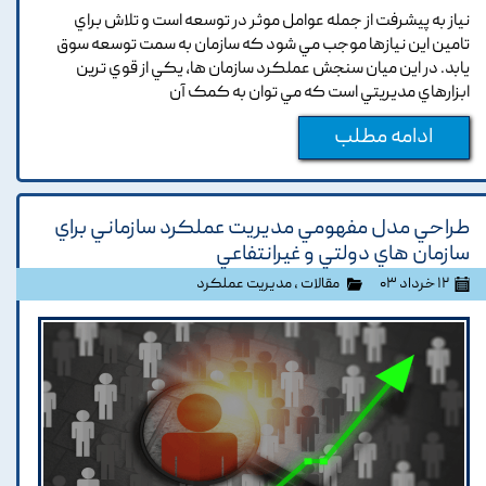
نياز به پيشرفت از جمله عوامل موثر در توسعه است و تلاش براي
تامين اين نيازها موجب مي شود که سازمان به سمت توسعه سوق
يابد. در اين ميان سنجش عملکرد سازمان ها, يکي از قوي ترين
ابزارهاي مديريتي است که مي توان به کمک آن
ادامه مطلب
طراحي مدل مفهومي مديريت عملکرد سازماني براي
سازمان هاي دولتي و غيرانتفاعي
۱۲ خرداد ۰۳
مقالات
،
مدیریت عملکرد