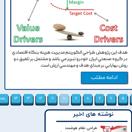
هدف اين پژوهش طراحي الگوريتم مديريت هزينه بنگاه اقتصادي
در گروه صنعتي ايران خودرو تبريز مي باشد و مشتمل بر تلفيق دو
روش بهايابي بر مبناي هدف و مهندسي ارزش است.
ادامه مطلب
۵
۶
۷
۸
۹
۱۰
۱۱
۱۲
۱۳
۱۴
بعد
نوشته های اخیر
طراحی نظام هوشمند