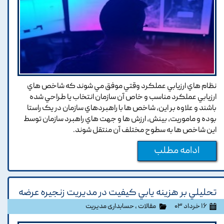
نظام هاي ارزيابي عملکرد وقتي موفق مي شوند که شاخص هاي
ارزيابي عملکرد مناسب و خاص آن سازمان انتخاب يا طراحي شده
باشند و علاوه بر اين, شاخص ها با راهبردهاي سازمان در يک راستا
بوده و ماموريت, بينش, ارزش ها و جهت هاي راهبرد سازمان توسط
اين شاخص ها به سطوح مختلف آن منتقل شوند.
ادامه مطلب
تحليلي بر هزينه يابي کيفيت در مديريت زنجيره عرضه
۱۶ خرداد ۰۳
مقالات
،
حسابداری مدیریت