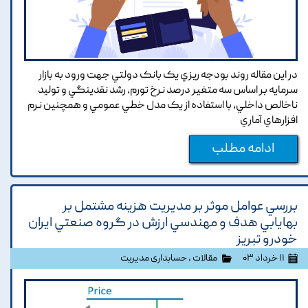
در اين مقاله روند بودجه ريزي يک بانک دولتي جهت ورود به بازار
سرمايه بر اساس سه متغير درصد نرخ تورم, رشد نقدينگي و توليد
ناخالص داخلي, با استفاده از يک مدل خطي عمومي و همچنين نرم
افزارهاي آماري
ادامه مطلب
بررسي عوامل موثر بر مديريت هزينه مشتمل بر
بهايابي هدف و مهندسي ارزش در گروه صنعتي ايران
خودرو تبريز
۱۱ خرداد ۰۳
مقالات
،
حسابداری مدیریت