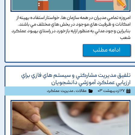
امروزه تمامي مديران در همه سازمان ها, خواستار استفاده بهينه از
امکانات و ظرفيت هاي موجود در بخش هاي مختلف مي باشند.
بنابراين وجود مدلي به منظور ارايه بازخورد در راستاي بهبود عملکرد
شعب
ادامه مطلب
تلفيق مديريت مشارکتي و سيستم هاي فازي براي
ارزيابي عملکرد آموزشي دانشجويان
۲۷ اردیبهشت ۰۳
مقالات
،
مدیریت عملکرد