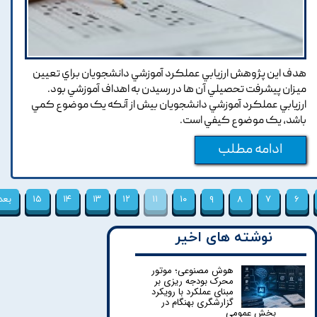
هدف اين پژوهش ارزيابي عملکرد آموزشي دانشجويان براي تعيين
ميزان پيشرفت تحصيلي آن ها در رسيدن به اهداف آموزشي بود.
ارزيابي عملکرد آموزشي دانشجويان بيش از آنکه يک موضوع کمي
باشد, يک موضوع کيفي است.
ادامه مطلب
۶
۷
۸
۹
۱۰
۱۱
۱۲
۱۳
۱۴
۱۵
بعد
نوشته های اخیر
هوش مصنوعی؛ موتور
محرک بودجه ریزی بر
مبنای عملکرد با رویکرد
گزارشگری بهنگام در
بخش عمومی