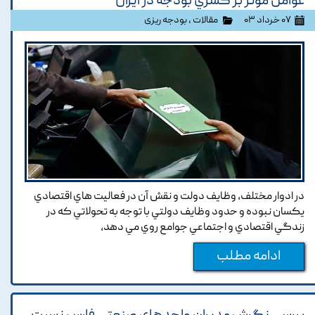
عوامل موثر بر کسري بودجه در ايران
۰۷ خرداد ۰۳
مقالات
،
بودجه ریزی
در ادوار مختلف, وظايف دولت و نقش آن در فعاليت هاي اقتصادي
يکسان نبوده و حدود وظايف دولتي با توجه به تحولاتي که در
زندگي اقتصادي و اجتماعي جوامع روي مي دهد,
ادامه مطلب