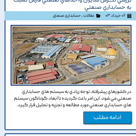
بررسي نگرش مديران واحدهاي صنعتي فارس نسبت
به حسابداري صنعتي
۰۶ خرداد ۰۳
مقالات
،
حسابداری صنعتی
در کشورهاي پيشرفته, توجه زيادي به سيستم هاي حسابداري
صنعتي مي شود. اين امر باعث گرديده تا ابعاد گوناگون سيستم
هاي حسابداري صنعتي مورد مطالعه و تجزيه و تحليل قرار گيرد.
ادامه مطلب