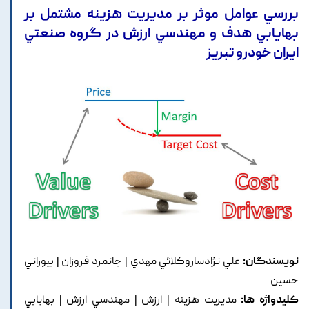
بررسي عوامل موثر بر مديريت هزينه مشتمل بر
بهايابي هدف و مهندسي ارزش در گروه صنعتي
ايران خودرو تبريز
نویسندگان:
علي نژادساروکلائي مهدي | جانمرد فروزان | بيوراني
حسين
کلیدواژه ها:
مديريت هزينه | ارزش | مهندسي ارزش | بهايابي