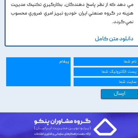
مي دهد که از نظر پاسخ دهندگان, بکارگيري تکنيک مديريت
هزينه در گروه صنعتي ايران خودرو تبريز امري ضروري محسوب
نمي گردد.
دانلود متن کامل
ارسال