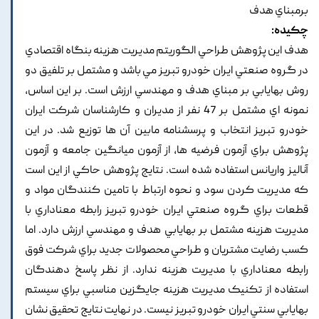
برمبناي هدف
چکیده:
هدف اين پژوهش طراحي الگوريتم مديريت هزينه بنگاه اقتصادي
در گروه صنعتي ايران خودرو تبريز مي باشد و مشتمل بر تلفيق دو
روش بهايابي بر مبناي هدف و مهندسي ارزش است. بر اين اساس,
نمونه اي مشتمل بر 47 نفر از مديران و کارشناسان شرکت ايران
خودرو تبريز انتخاب و پرسشنامه مابين آن ها توزيع شد. در اين
پژوهش براي آزمون فرضيه ها, از آزمون ميانگين جامعه و آزمون
آناليز واريانس استفاده شده است. نتايج پژوهش حاکي از اين است
که مديريت کردن سود و نحوه ارتباط با تامين کنندگان مواد و
قطعات براي گروه صنعتي ايران خودرو تبريز رابطه معناداري با
مديريت هزينه مشتمل بر بهايابي هدف و مهندسي ارزش دارد. اما
کسب رضايت مشتريان و طراحي محصولات جديد براي شرکت فوق
رابطه معناداري با مديريت هزينه ندارد. از نظر پاسخ دهندگان
استفاده از تکنيک مديريت هزينه جايگزين مناسبي براي سيستم
بهايابي سنتي ايران خودرو تبريز نيست. در نهايت نتايج تحقيق نشان