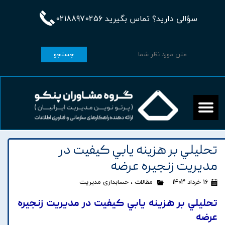
سؤالی دارید؟ تماس بگیرید 02188970256
جستجو
تحليلي بر هزينه يابي کيفيت در
مديريت زنجيره عرضه
۱۶ خرداد ۱۴۰۳
مقالات
،
حسابداری مدیریت
تحليلي بر هزينه يابي کيفيت در مديريت زنجيره
عرضه