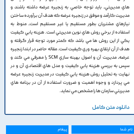
هاي مديريتي, بايد توجه خاصي به زنجيره عرضه داشته باشند و
مديريت کارآمد و موفق در زنجيره عرضه که هدف آن برآورده ساختن
نيازهاي مشتريان بطور مستقيم يا غير مستقيم است, منوط به
استفاده از برخي روش هاي نوين مديريتي است. هزينه يابي کيفيت
يکي از اين روش ها مي باشد که کمتر مورد توجه قرار گرفته و
هدف از آن ارتقاي بهره وري کيفيت است. مقاله حاضر در ابتدا زنجيره
عرضه, مديريت آن و اصول بهينه سازي SCM را معرفي مي کند و
سپس به بررسي هزينه يابي کيفيت و مدل هاي اقتصادي آن و در
نهايت به تحليل روش هزينه يابي کيفيت در مديريت زنجيره عرضه
مي پردازد و وجوه اهميت و ضرورت استفاده از آن در برنامه هاي
مديريتي سازمان ها را مشخص مي نمايد.
دانلود متن کامل