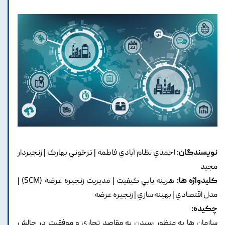
نویسندگان:
احمدي نظام آبادي فاطمه | ترخوني بهارک | زنجيردار
مجيد
کلیدواژه ها:
هزينه يابي کيفيت | مديريت زنجيره عرضه (SCM) |
مدل اقتصادي | بهينه سازي | زنجيره عرضه
چکیده:
سازمان ها به منظور رسيدن به مقاصد تجاري و موفقيت در چالش