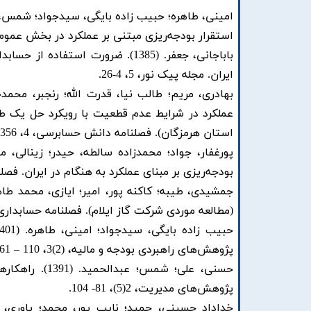
امینی، طاهره؛ حبیب زاده بایگی، سیدجواد؛ شمس، امیر. (1402). تأثیر ساختار نظارتی و ع
استقرار بودجه‌ریزی مبتنی بر عملکرد در بخش عمومی. فص
باباجانی، جعفر. (1385). ضرورت ا
ایران. مجله پیک نور، 5، 4-26.
عملکرد در شرایط عدم قطعیت با رویکرد حل یک طب
استان هرمزگان). فصلنامه دانش حسابرسی، 4، 356-390.
بودجه‌ریزی بر مبنای عملکرد به هنگام در ایران. فصلنامه س
(مطالعه موردی شرکت گاز ایلام). فصلنامه حسابداری و بود
پژوهش‌های راهبردی بودجه و مالیه، (2)3، 110 – 61.
حسنی، علی؛ شم
پژوهش‌های مدیریت، 2(5)، 81- 104.