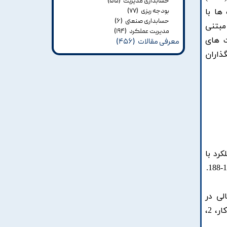
حسابداری مدیریت
(۵۵)
ها با
بودجه ریزی
(۷۷)
حسابداری صنعتی
(۶)
ی مبتنی
مدیریت عملکرد
(۱۹۴)
ص های اقتصادی (با وزن 24/0) ، سیاست های
معرفی مقالات
(۴۵۶)
مجریان و سیاستگذاران
بر عملکرد با
مالی در
بانک‌های پذیرفته شده در بورس اوراق بهادار تهران. نشریه پژوهش‌های نوین در مدیریت کارآفرینی و توسعه کسب و کار، 2،