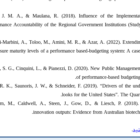
l, J. M. A., & Maulana, R. (2018). Influence of the Implementa
mance Accountability of the Regional Government Institutions (Stu
-Marbini, A., Toloo, M., Amini, M. R., & Azar, A. (2022). Extendi
sure maturity levels of a performance based-budgeting system: A case
 S. G., Cinquini, L., & Pianezzi, D. (2020). New Public Management b
of performance-based budgeting
R. K., Saunoris, J. W., & Schneider, F. (2019). “Drivers of the u
looks for the United States”. The Qua
n, M., Caldwell, A., Steen, J., Gow, D., & Liesch, P. (2018). E
innovation outputs: Evidence from Australian biotec
ید
.