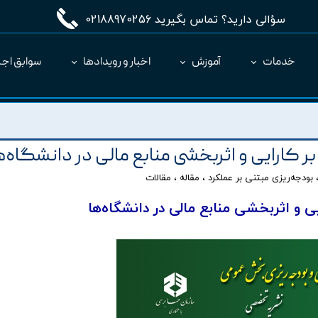
سؤالی دارید؟ تماس بگیرید 02188970256
خدمات
آموزش
اخبار و رویدادها
سوابق اجر
مدیریت طرح MC
ارائه نرم‌افزار به عنوان SaaS
بر کارایی و اثربخشی منابع مالی در دانشگاه‌ه
بودجه‌ریزی مبتنی بر عملکرد
،
مقاله
،
مقالات
یی و اثربخشی منابع مالی در دانشگاه‌ها