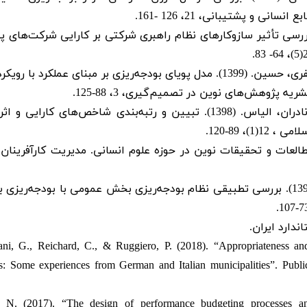
 و پشتیبانی، 21، 126 -161.
 سلطانی، سید احمد؛ عباسی، الهه. (1391). بررسی تأثیر سازوکارهای نظام راهبری شرکتی بر کارایی شرکت‌ها
رستمی، ملیحه؛ آذر، عادل؛ دهقان نیری، محمود؛ صفری، حسین. (1399). مدل پویای بودجه‌ریزی بر مبنای عملکرد ب
 پژوهش‌های نوین در تصمیم‌گیری، 3، 88-125.
زاهدی وفا، محمد هادی؛ شهبازی غیاثی، موسی؛ نادران، الیاس. (1398). تبیین و رتبه‌بندی شاخص‌های کار
، 89-120.
همین همایش ملی مطالعات و تحقیقات نوین در حوزه علوم انسانی. مدیریت کارآفرینان
نظری، محمد رضا؛ تولایی، روح اله؛ سلگی، محمد. (1399). بررسی تطبیقی نظام بودجه‌ریزی بخش عمومی با بودجه‌ری
ani, G., Reichard, C., & Ruggiero, P. (2018). “Appropriateness an
s: Some experiences from German and Italian municipalities”. Pub
, N. (2017). “The design of performance budgeting processes and 