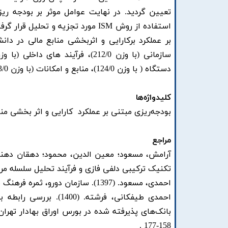
تعیین گردید. در نهایت عوامل موثر بر بودجه ریزی
استفاده از روش ISM مورد تجزیه و 
دستگاه ( با وزن 124/0)، منابع و امکانات (با وزن 093/0 ) و سیاست های بازدارنده (با وزن 064/0) بودند.
کلیدواژه‌ها
بودجه‌ریزی مبتنی بر عملکرد کارایی و اثر بخشی منا
مراجع
تکنیک ترکیبی دلفی فازی و فرآیند تحلیل سلسله مراتبی ف
احمدی، مسعود. (1397). سازمان دورو، ثمره فرهنگ سازمانی نامطلوب. فصلنامه مطالعات ‌رفتار ‌سازمانی. 7(139)، 4-163.
احمدی طیفکانی، فرشته
158-177 .