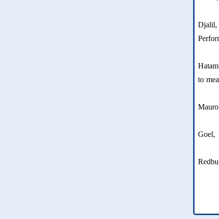
Djali
Perfor
Hatami
to mea
Mauro,
Goel, 
Redbur