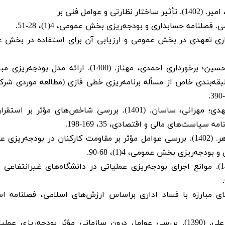
وامل فنی بر
لنامه حسابداری و بودجه‌ریزی بخش عمومی، 4(1)، 28-51.
ستفاده از حسابداری تعهدی در بخش عمومی و ارزیابی آن برای استفاده در بخش
بهادری، مریم؛ طالب نیا، قدرت الله؛ رنجبر، محمدحسین؛ برخورداری احمدی، مهناز. (1400). ارائه مد
قه‌بندی خاص از مسأله برنامه‌ریزی خطی فازی (مطالعه موردی شرک
پورغفار، جواد؛ محمدزاده سالطه، حیدر؛ زینالی، مهدی؛ مهرانی، ساسان. (1401). بررسی شاخص‌های مؤثر 
یاست‌های مالی و اقتصادی، 35، 169-198.
جمشیدی، طیبه؛ کاکنه پور، امیر؛ ایازی، محمد طاهر. (1402). بررسی عوامل مؤثر بر مقاومت کارکنان در بودجه‌ر
جه‌ریزی بخش عمومی، 4(1)، 68-90.
حبیب زاده بایگی، سیدجواد؛ امینی، طاهره. (1401). موانع اجرای بودجه‌ریزی عملیاتی در دانشگاه‌های غیرانتف
س؛ عبدالحمید. (1391). راهکارهای مبارزه با فساد اداری براساس ارزش‌های اسلامی، فصلنامه
خداداد حسینی، حمید؛ نایب پور، محمد؛ یاوری، علی. (1390). بررسی عوامل درون سازمانی مؤثر بودجه‌ریزی