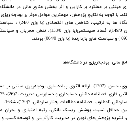
 مبتنی بر عملکرد بر کارایی و اثر بخشی منابع مالی در دانشگاه 
تحلیل قرار گرفتند. با توجه به نتایج پژوهش، مهمترین عوامل موثر بر بودجه ریز
بر عملکرد برکارایی و اثربخشی منابع مالی در دانشگاه ها به ترتیب، شاخ
سازمانی (با وزن 212/0)، فرآیند های داخلی (با وزن 149/0)، فساد سیستمی(با وزن 133/0)، نقش 
بع مالی بودجه‌ریزی در دانشگاه‌ها
آرامش، مسعود؛ معین الدین، محمود؛ دهقان دهنوی، حسن. (1397). ارائه الگوی پیاده‌سازی بودجه‌ریزی مبتنی 
ازی. فصلنامه دانش حسابداری و حسابرسی مدیریت، 7(26)، 175-188.
. (1400). بررسی رابطه بین حداقل نسبت پوشش ریسک بانکی، رتبه اعتباری و بحران 