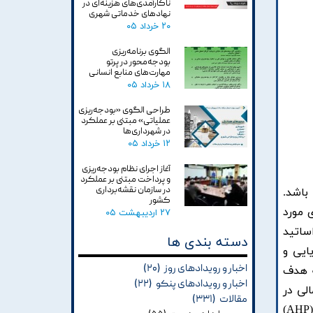
ناکارآمدی‌های هزینه‌ای در
نهادهای خدماتی شهری
۲۰ خرداد ۰۵
الگوی برنامه‌ریزی
بودجه‌محور در پرتو
مهارت‌های منابع انسانی
۱۸ خرداد ۰۵
طراحی الگوی «بودجه‌ریزی
عملیاتی» مبتنی بر عملکرد
در شهرداری‌ها
۱۲ خرداد ۰۵
آغاز اجرای نظام بودجه‌ریزی
و پرداخت مبتنی بر عملکرد
در سازمان نقشه‌برداری
باشد.
کشور
 مورد
۲۷ اردیبهشت ۰۵
ساتید
دسته بندی ها
ایی و
اخبار و رویدادهای روز
(۲۰)
ه هدف
اخبار و رویدادهای پنکو
(۲۲)
لی در
مقالات
(۳۳۱)
دانشگاه ها شناسایی شده و سپس وزن هر یک از عوامل شناسایی شده با کمک روش فرآیند تحلیل سلسله مراتبی (AHP)