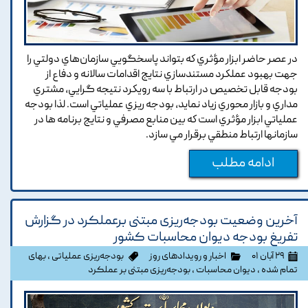
در عصر حاضر ابزار مؤثري كه بتواند پاسخگويي سازمان‌هاي دولتي را
جهت بهبود عملكرد مستندسازي نتايج اقدامات سالانه و دفاع از
بودجه قابل تخصيص در ارتباط با سه رويكرد نتيجه گرايي، مشتري
مداري و بازار محوري زياد نمايد، بودجه ريزي عملياتي است. لذا بودجه
عملياتي ابزار مؤثري است كه بين منابع مصرفي و نتايج برنامه ها در
سازمانها ارتباط منطقي برقرار مي سازد.
ادامه مطلب
آخرین وضعیت بودجه‌ریزی مبتنی برعملکرد در گزارش
تفریغ بودجه دیوان محاسبات کشور
۲۹ آبان ۰۱
اخبار و رویدادهای روز
بودجه‌ریزی عملیاتی
،
بهای
تمام شده
،
دیوان محاسبات
،
بودجه‌ریزی مبتنی بر عملکرد