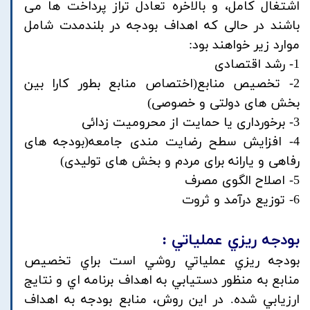
اشتغال کامل، و بالاخره تعادل تراز پرداخت ها می
باشند در حالی که اهداف بودجه در بلندمدت شامل
موارد زیر خواهند بود:
1- رشد اقتصادی
2- تخصیص منابع(اختصاص منابع بطور کارا بین
بخش های دولتی و خصوصی)
3- برخورداری یا حمایت از محرومیت زدائی
4- افزایش سطح رضایت مندی جامعه(بودجه های
رفاهی و یارانه برای مردم و بخش های تولیدی)
5- اصلاح الگوی مصرف
6- توزیع درآمد و ثروت
بودجه ريزي عملياتي :
بودجه ريزي عملياتي روشي است براي تخصيص
منابع به منظور دستيابي به اهداف برنامه اي و نتايج
ارزيابي شده. در اين روش، منابع بودجه به اهداف