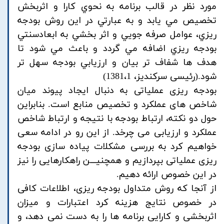
مورد نظر در قالب برنامه به نحوي كارا و اثربخش
تخصيص مي يابد و به عبارتي در اين روش بودجه
ريزي، عوامل صرفه جويي و اثر بخشي به ابعادسنتي
بودجه ريزي اضافه مي گردد و باعث مي شود تا
هدف ها شفاف تر بيان و ارزيابي بودجه سهل تر
شود.(رئیسی سرکندیز، 1381،1)
بودجه ریزی عملیاتی به دنبال ایجاد پیوند میان
شاخص های عملکرد و تخصیص منابع است. بنابراین
حول دو نکته، ارتباط بودجه با نتیجه و ارتباط شاخص
عملکرد و ارزیابی می چرخد. از این رو در ادامه سعی
خواهیم کرد به بررسی مشکلات پیاده سازی بودجه
ریزی عملیاتی بپردازیم و همچنیـــن راهکارهایی را نیز
در این خصوص ارائه دهیم.
از آنجا که روش متداول بودجه ریزی، اطلاعات کافی
در خصوص نتایج هزینه کرد اعتبارات و میزان
اثربخشی و کارایی برنامه ها را به دست نمی دهد، و