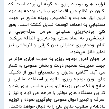
فرايند هاي بودجه ريزي به گونه ای بوده است كه
اكنون در نظام ملي اقتصادي پيشرو، بودجه به مهم
ترين ابزار هدايت و تخصيص بهينه منابع در جهت
دستيابي به اهداف توسعه تبديل گشته است. بطور
كلي بودجه‌ريزي عملياتي عوامل صرفه‌جويي و
اثربخشي را به ابعاد سنتي بودجه‌ريزي اضافه مي‌كند.
نظام بودجه‌ريزي عملياتي بين كارآيي و اثربخشي نیز
تمايز قائل مي‌شود.
در جهان امروز بودجه ریزی به صورت ابزاری مؤثر در
جهت مدیریت صحیح دولت و بخش عمومی به شمار
می آید. آگاهی مدیران و متصدیان امور از تکنیک
های نوین بودجه ریزی، علاوه بر استفاده عقلایی از
منابع و تخصیص بهینه آن، بستر مناسب برای رشد و
کارایی دستگاه های دولتی را فراهم می آورد و نیز از
اسراف و تبذیر اموال عمومی جلوگیری نموده و توزیع
عادلانه و مطلوب منابع ملی را به دنبال خواهد داشت.