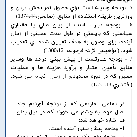
5- بودجه وسيله است براي حصول ثمر بخش ترين و
بارزترين طريقه استفاده از منابع. (صالحي،1374،44)
6 - بودجه عبارت است از بيان مالي يا مقداري
سياستي كه بايستي در طول مدت معيني از زمان
آينده، برای وصول به هدف تعيين شده اي تعقيب
شود. (ابراهيمي نژاد- فرجوند،1380،121)
7 - بودجه عبارتست از پيش بيني درآمد ها وساير
منابع تأمين اعتبار و برآورد هزينه ها و عمليات
معين كه در دوره محدودي از زمان انجام مي شود.
(اقتداري،1351،18)
در تمامی تعاریفی که از بودجه آوردیم چند
اصل مهم به چشم می خورند که در ذیل بدان
ها اشاره خواهد شد:
1- بودجه پیش بینی آینده است.
2- بودجه برای یک دوره معینی از زمان تهیه