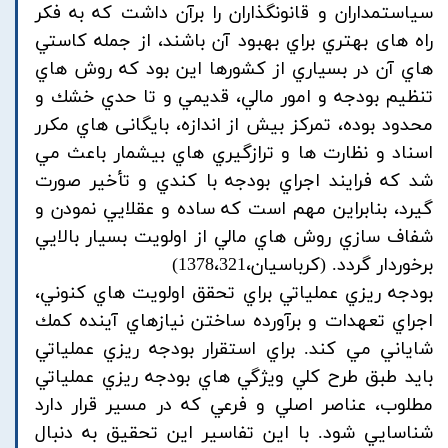
سياستمداران و قانونگذاران را برآن داشت كه به فكر
راه های بهتري براي بهبود آن باشند، از جمله كاستي
هاي آن در بسياري از كشورها اين بود كه روش هاي
تنظيم بودجه و امور مالي، قديمي و تا حدي خشك و
محدود بوده، تمركز بيش از اندازه، بايگانی هاي مكرر
اسناد و نظارت ها و ترازگيري هاي بيشمار باعث مي
شد كه فرايند اجراي بودجه با كندي و تأخير صورت
گیرد، بنابراين مهم است كه ساده و عقلايي نمودن و
شفاف سازي روش هاي مالي از اولويت بسيار بالايي
برخوردار گردد. (کرباسیان،1378،321)
بودجه ريزي عملياتي براي تحقق اولويت هاي كنوني،
اجراي تعهدات و برآورده ساختن نيازهاي آينده كمك
شاياني مي كند. براي استقرار بودجه ريزي عملياتي
بايد طبق طرح كلي ويژگي هاي بودجه ريزي عملياتي
مطلوب، عناصر اصلي و فرعي كه در مسير قرار دارد
شناسايي شود. با اين تفاسير اين تحقيق به دنبال