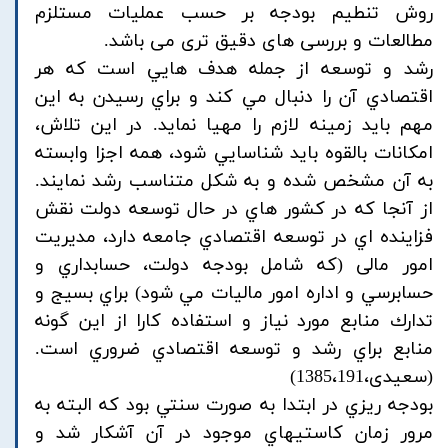
روش تنطیم بودجه بر حسب عملیات مستلزم
مطالعات و بررسی های دقیق تری می باشد.
رشد و توسعه از جمله هدف هايي است كه هر
اقتصادي آن را دنبال مي کند و براي رسيدن به اين
مهم بايد زمينه لازم را مهيا نمايد. در اين تلاش،
امكانات بالقوه بايد شناسايي شود، همه اجزا وابسته
به آن مشخص شده و به شكل متناسب رشد نمايند.
از آنجا كه در كشور هاي در حال توسعه دولت نقش
فزاينده اي در توسعه اقتصادي جامعه دارد، مديريت
امور مالی (كه شامل بودجه دولت، حسابداري و
حسابرسي و اداره امور ماليات مي شود) براي بسيج و
تدارك منابع مورد نياز و استفاده كارا از اين گونه
منابع براي رشد و توسعه اقتصادي ضروري است.
(سعیدی،1385،191)
بودجه ريزي در ابتدا به صورت سنتي بود كه البته به
مرور زمان كاستيهاي موجود در آن آشكار شد و