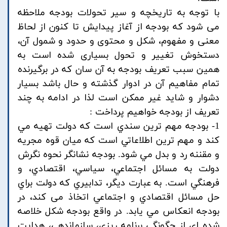
با توجه به تاریخچه و سیر تحولات بودجه ملاحظه
می شود که بودجه از آغاز پیدایش تا کنون از لحاظ
معنی و مفهوم، شکل و محتوی و حدود و شمول آن،
دستخوش تغییر و تحول بسیاری شده است به
همین سبب تعریف بودجه به آن سان که در برگیرنده
تمام مفاهیم آن در ادوار گذشته و حال باشد بسیار
دشوار و شاید غیر ممکن است لذا در ادامه به چند
تعریف از بودجه خواهیم پرداخت :
1- بودجه مهم ترين سندي است كه دولت تهيه مي
كند و مهم ترين اطلاعاتي است كه ميان قوه مجريه
و مقننه رد و بدل مي شود. بودجه نشانگر نحوه نگرش
دولت به مسائل اجتماعي، سياسي، اقتصادي، و
فرهنگي است. به عبارت ديگر، تدابيري كه دولت براي
حل مسائل اقتصادي و اجتماعي اتخاذ می کند، در
بودجه انعكاس مي يابد. در واقع بودجه شكل خلاصه
شده اي از چگونگي برنامه ريزي، سازماندهي، هدايت