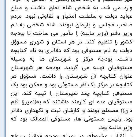
وارد می شد، به شخص شاه تعلق داشت و میان
عواید دولت و سلطنت امتیاز و تفاوتی نبود. مردم
صاحب مجلس و پارلمان نبودند. شاه شخصی به نام
وزیر دفتر (وزیر مالیه) را مأمور می ساخت تا بودجه
کشور را تنظیم کند. در هر استان و شهری مسوؤل
دولت به نام مستوفی بود که دفاتری به نام کتابچه
داشت. بودجة مرکز و شهرستان ها به وسیله
مستوفیان تهیه می گردید. بودجه هر شهرستان
عنوان کتابچة آن شهرستان را داشت. مسؤول هر
کتابچه در مرکز یک نفر مستوفی بود و ممکن بود یک
مستوفی کتابچة چند شهرستان را تهیه کند. این
مستوقیان عده ای کارمند داشتند که به((میرزا قلم
دان)) مصطلح بودند و کارشان ثبت و نگهداری دفاتر
بود. رئیس مستوفی ها، مستوفی الممالک بود که
وزیر مالیه بود.
با انقلاب مشروطه، در زمینه بودجه قوانینی رواج