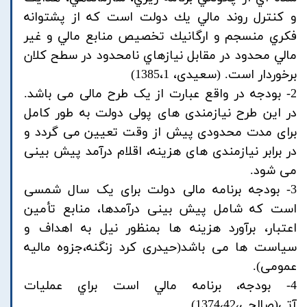
و كنترل روند مالي يك دولت است كه از پشتوانه
فكري منسجم و ارگانيك تخصيص منابع مالي و غير
مالي محدود در مقابل نيازهاي نامحدود در سطح كلان
برخوردار است. (سعیدی، 1385،1)
2- بودجه در واقع عبارت از یک طرح مالی می باشد.
در این طرح نیازمندی های پولی دولت به طور کامل
برای مدت محدودی پیش از وقت تعیین می گردد و
در برابر نیازمندی های هزینه، اقلام درآمد پیش بینی
می شود.
3- بودجه برنامه مالی دولت برای یک سال شمسی
است که شامل پیش بینی درآمدها، منابع تأمین
اعتبار، برآورد هزینه ها بمنظور نیل به اهداف و
سیاست ها می باشد(حیدری کرد زنگنه،جزوه مالیه
عمومی).
4- بودجه، برنامه مالي است براي عمليات
آتي(صالحي،1374،42)