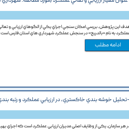
نوان معيار ارزيابي و تعالي عملکرد (مورد مطالعه: شهرداري 
دف اين پژوهش, بررسي امکان سنجي اجراي يکي از الگوهاي ارزيابي و تعال
ملکرد به نام «بالدريج» در سنجش عملکرد شهرداري هاي استان فارس است.
ادامه مطلب
ن-تحليل خوشه بندي خاکستري، در ارزيابي عملکرد و رتبه بندي
ر هر سازمان, يکي از وظايف اصلي مديران ارزيابي عملکرد است که اجراي بهين