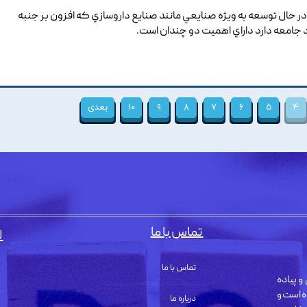
ر حال توسعه به ويژه صنايعي مانند صنايع داروسازي که افزون بر جنبه
د جامعه دارد داراي اهميت دو چندان است.
۴
۵
۶
۷
۸
۹
۱۰
بعدی
تماس با ما
ل
تماس با ما
و پیاده
ه است و
درباره ما