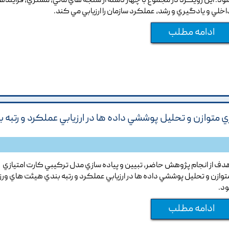
ود. اين رويکرد در مجموع با چهار دسته از سنجه هاي مالي, مشتري, فراينده
اخلي و يادگيري و رشد, عملکرد سازمان را ارزيابي مي کند.
ادامه مطلب
ي متوازن و تحليل پوششي داده ها در ارزيابي عملکرد و رتبه 
دف از انجام پژوهش حاضر, تبيين و پياده سازي مدل ترکيبي کارت امتيازي
توازن و تحليل پوششي داده ها در ارزيابي عملکرد و رتبه بندي هيئت هاي ور
ود.
ادامه مطلب