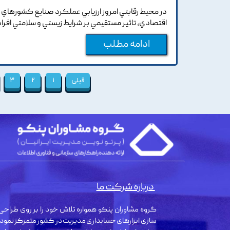
در محيط رقابتي امروز ارزيابي عملکرد صنايع کشورهاي د
اقتصادي, تاثير مستقيمي بر شرايط زيستي و سلامتي افرا
ادامه مطلب
قبلی
۱
۲
۳
درباره شرکت ما
گروه مشاوران پنکو همواره تلاش خود را بر روی طراحی 
سازی ابزارهای حسابداری مدیریت در کشور متمرکز نمود