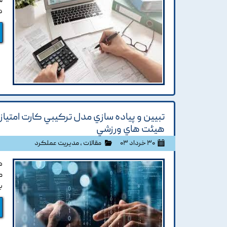
ش
د
تبيين و پياده سازي مدل ترکيبي کارت امتياز
هيئت هاي ورزشي
۳۰ خرداد ۰۳
مقالات
،
مدیریت عملکرد
ه
م
ب