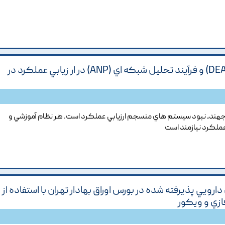
الگوريتم مرکب از تحليل پوششي داده ها (DEA) و فرآيند تحليل شبکه اي (ANP) در ار زيابي عملکرد در
جهند, نبود سيستم هاي منسجم ارزيابي عملکرد است. هر نظام آموزشي و
 عملکرد نيازمند است
رويي پذيرفته شده در بورس اوراق بهادار تهران با استفاده از
ازي و ويکور