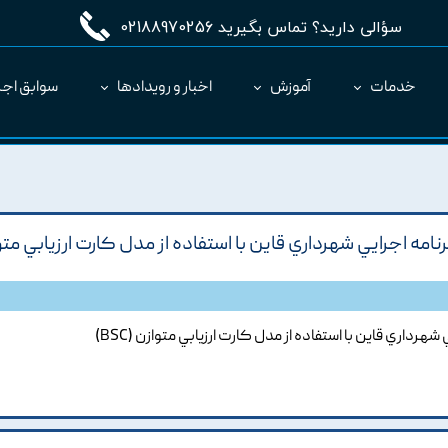
سؤالی دارید؟ تماس بگیرید 02188970256
خدمات
آموزش
اخبار و رویدادها
سوابق اجر
مدیریت طرح MC
ارائه نرم‌افزار به عنوان SaaS
مه اجرايي شهرداري قاين با استفاده از مدل کارت ارزيابي مت
داري قاين با استفاده از مدل کارت ارزيابي متوازن (BSC)