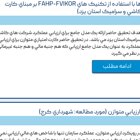
ارائه مدل جامع براي ارزيابي عملکرد سازمان ها با استفاده از تکنيک هاي FAHP-FVIKOR بر مبناي کارت
کاشي و سراميک استان يزد)
دف تحقيق حاضر ارائه يک مدل جامع براي ارزيابي عملکرد شرکت هاي کاش
راميک استان يزد مي باشد. در تحقيق حاضر کارت امتيازي متوازن براي ارزيابي
ملکرد به عنوان يک مدل جامع ارزيابي که هم جنبه مالي و هم جنبه غيرمالي 
ر نظر مي گيرد
ادامه مطلب
زيابي متوازن (مورد مطالعه: شهرداري کرج)
ر رويکرد ارزيابي متوازن, عملکرد سازمان تنها با شاخص هاي مالي ارزيابي نمي