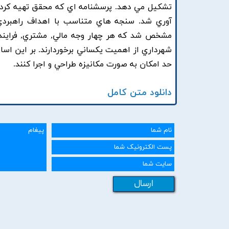
تشکيل مي دهد. پرسشنامه اي که محقق تهيه کرده ب
آوري شد. سنجه هاي متناسب با اهداف راهبردي 
مشخص شد که هر چهار وجه مالي, مشتري, فرايندها
شهرداري از اهميت يکساني برخوردارند. بر اين اس
حد امکان به صورت مکانيزه طراحي و اجرا کنند.
دانلود متن کامل
ارسال