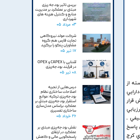
بررسی تاثیر بودجه ریزی
مبتنی بر عملکرد بر مدیریت
منابع و کنترل هزینه های
شهرداری
۰۳ مرداد ۰۵
شرکت مولد نیروگاهی
تجارت فارس هم گروه
مشاوران پنکو را برگزید
۱۷ تیر ۰۵
آشنایی با CAPEX و OPEX
در فرآیند بودجه‌ریزی
۰۸ تیر ۰۵
ته از
درس‌هایی از تجربه
ارايي
اصلاحات ساختاری نظام
بودجه‌ریزی ترکیه: موانع
 قرار
استقرار بودجه‌ریزی مبتنی بر
عملکرد براساس مدل‌سازی
زيابي
ساختاری تفسیری
۲۶ خرداد ۰۵
يفي ـ
 پاسخ
نقش بودجه‌ریزی مبتنی بر
عملکرد در ارتقای
اسان شهرداري کرج
پاسخگویی مالی و کاهش