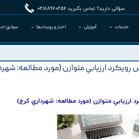
سؤالی دارید؟ تماس بگیرید 02188970256
خدمات
آموزش
اخبار و رویدادها
سوابق اجر
مدیریت طرح MC
ارائه نرم‌افزار به عنوان SaaS
 رويکرد ارزيابي متوازن (مورد مطالعه: شهرد
د ارزيابي متوازن (مورد مطالعه: شهرداري کرج)