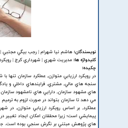
نویسندگان:
هاشم نيا شهرام | رجب بيگي مجتبي |
کلیدواژه ها:
مديريت شهري | شهرداري کرج | رويکرد ا
چکیده:
در رويکرد ارزيابي متوازن, عملکرد سازمان تنها با
سنجه هاي مالي, مشتري, فرايندهاي داخلي و يادگير
هاي مشهود سازمان, دارايي هاي نامشهود سازمان را
مي دهد تا سازمان بتواند در صورت لزوم به ترميم 
عملکرد, بر اساس رويکرد ارزيابي متوازن, در 
پيمايشي است؛ زيرا محققان امکان ايجاد تغيير د