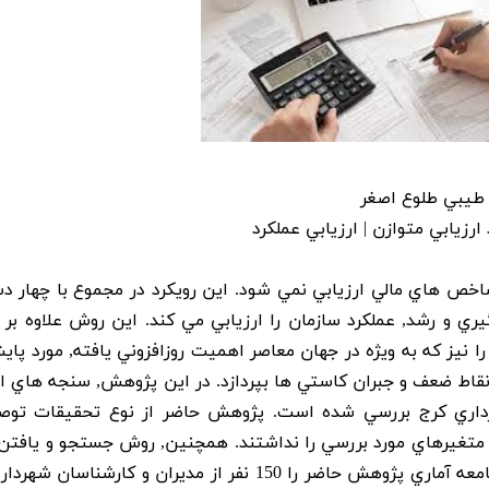
 طيبي طلوع اصغر
رزيابي متوازن | ارزيابي عملکرد
 شاخص هاي مالي ارزيابي نمي شود. اين رويکرد در مجموع با چهار دس
ي و رشد, عملکرد سازمان را ارزيابي مي کند. اين روش علاوه بر د
 نيز که به ويژه در جهان معاصر اهميت روزافزوني يافته, مورد پايش
نقاط ضعف و جبران کاستي ها بپردازد. در اين پژوهش, سنجه هاي ار
شهرداري کرج بررسي شده است. پژوهش حاضر از نوع تحقيقات توص
ر متغيرهاي مورد بررسي را نداشتند. همچنين, روش جستجو و يافتن
هاي پژوهش مبتني بر نگرش سنجي بوده است. جامعه آماري پژوهش حاضر را 150 نفر از مديران و کارشن