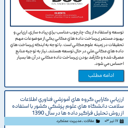
توسعه و استفاده از يک چارچوب مناسب براي پياده سازي, ارزيابي و
بهبود مستمر زيرساخت داده هاي مکاني يکي از موضوعات مهم
تحقيقات در زمينه علوم مکاني است. با توجه به اينکه زيرساخت هاي
داده هاي مکاني ملي در حال توسعه هستند, نياز به توجيه منابع
مصرف شده و کارآمد بودن زيرساخت داده مکاني در آن ها بسيار
احساس مي شود.
ادامه مطلب
ارزيابي کارايي گروه هاي آموزشي فناوري اطلاعات
سلامت دانشگاه هاي علوم پزشکي کشور با استفاده
از روش تحليل فراگير داده ها در سال 1390
۱۷ تیر ۰۳
مقالات
،
مدیریت عملکرد