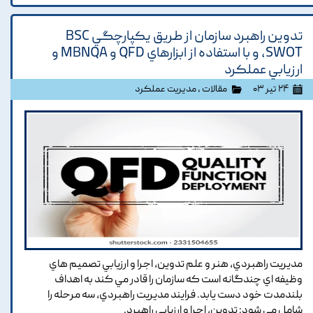
تدوين راهبرد سازمان از طريق يکپارچگي BSC
،SWOT و با استفاده از ابزارهاي QFD و MBNQA و
ارزيابي عملکرد
۲۴ تیر ۰۳
مقالات
،
مدیریت عملکرد
مديريت راهبردي, هنر و علم تدوين, اجرا و ارزيابي تصميم هاي
وظيفه اي چندگانه است که سازمان را قادر مي کند به اهداف
بلندمدت خود دست يابد. فرايند مديريت راهبردي, سه مرحله را
شامل مي شود: تدوين, اجرا و ارزيابي راهبرد.