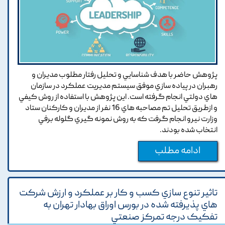
پژوهش حاضر با هدف شناسايي و تحليل رفتار مطلوب مديران و
رهبران در پياده سازي موفق سيستم مديريت عملکرد در سازمان
هاي دولتي انجام گرفته است. اين پژوهش با استفاده از روش کيفي
و ازطريق تحليل تم مصاحبه هاي 16 نفر از مديران و کارکنان ستاد
وزارت نيرو انجام گرفت که به روش نمونه گيري گلوله برفي
انتخاب شده بودند.
ادامه مطلب
تاثير تنوع سازي کسب و کار بر عملکرد و ارزش شرکت
هاي پذيرفته شده در بورس اوراق بهادار تهران به
تفکيک درجه تمرکز صنعتي