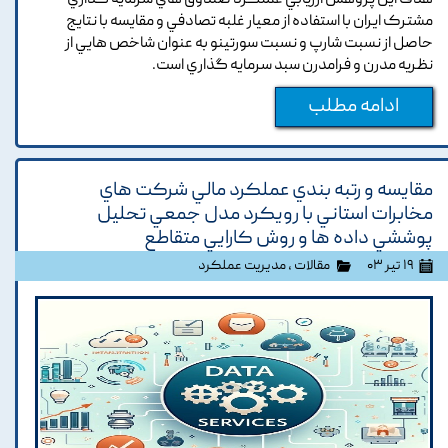
هدف اين پژوهش ارزيابي عملکرد صندوق هاي سرمايه گذاري
مشترک ايران با استفاده از معيار غلبه تصادفي و مقايسه با نتايج
حاصل از نسبت شارپ و نسبت سورتينو به عنوان شاخص هايي از
نظريه مدرن و فرامدرن سبد سرمايه گذاري است.
ادامه مطلب
مقايسه و رتبه بندي عملکرد مالي شرکت هاي
مخابرات استاني با رويکرد مدل جمعي تحليل
پوششي داده ها و روش کارايي متقاطع
۱۹ تیر ۰۳
مقالات
،
مدیریت عملکرد