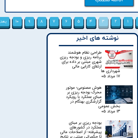
ادامه مطلب
۱
۲
۳
۴
۵
۶
۷
۸
۹
۱۰
بعد
نوشته های اخیر
طراحی نظام هوشمند
برنامه ریزی و بودجه ریزی
شهری مبتنی بر داده برای
ارتقای کارایی مالی
شهرداری ها
۱۷ مرداد ۰۵
هوش مصنوعی؛ موتور
محرک بودجه ریزی بر
مبنای عملکرد با رویکرد
گزارشگری بهنگام در
بخش عمومی
۱۳ مرداد ۰۵
بودجه ریزی بر مبنای
عملکرد در کشورهای
پیشرفته؛ از اصلاحات مالی
تا حکمرانی مبتنی بر نتایج