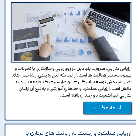
ارزيابي کارايي, ضرورت بنيادين در رويارويي و سازگاري با تحولات و
بهبود مستمر فعاليت ها است. از آنجا که امروزه يکي از شاخص هاي
اصلي سنجش توسعه يافتگي کشورها, سهم يک جامعه در توليد
دانش است, ارزيابي عملکرد واحدهاي آموزشي و به تبع آن ارتقاي
کارايي آنها اهميت دو چندان يافته است.
ادامه مطلب
ارزيابي عملکرد و ريسک بازار بانک هاي تجاري با