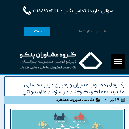
سؤالی دارید؟ تماس بگیرید 02188970256
جستجو
رفتارهاي مطلوب مديران و رهبران در پياده سازي
مديريت عملکرد کارکنان در سازمان هاي دولتي
۲۹ تیر ۰۳
مقالات
،
مدیریت عملکرد