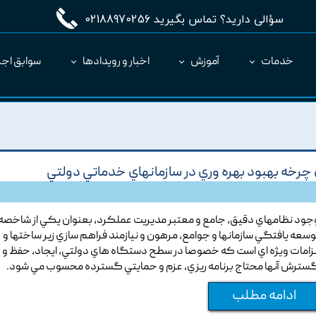
سؤالی دارید؟ تماس بگیرید 02188970256
خدمات
آموزش
اخبار و رویدادها
سوابق اجر
مدیریت طرح MC
ارائه نرم‌افزار به عنوان SaaS
چرخه بهبود بهره وري در سازمانهاي خدماتي دولتي
جود نظامهاي دقيق, جامع و معتبر مديريت عملکرد, بعنوان يکي از شاخصه
وسعه يافتگي سازمانها و جوامع, مرهون و نيازمند فراهم سازي زير ساختها و
لزامات ويژه اي است که خصوصا در سطح دستگاه هاي دولتي, ايجاد, حفظ و
سترش آنها محتاج برنامه ريزي, عزم و حمايتي گسترده محسوب مي شود.
ادامه مطلب