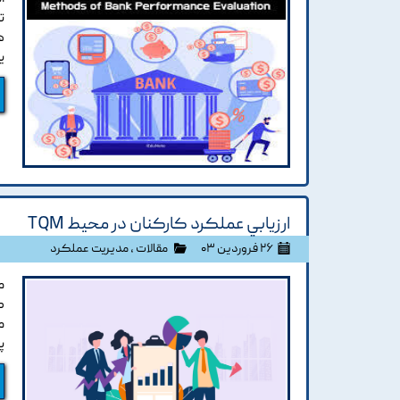
ت
ه
ي
ارزيابي عملکرد کارکنان در محيط TQM
۲۶ فروردین ۰۳
مقالات
،
مدیریت عملکرد
م
ک
م
پ