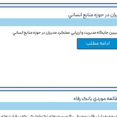
ان در حوزه منابع انساني
بيين جايگاه مديريت و ارزيابي عملکرد مديران در حوزه منابع انساني
ادامه مطلب
العه موردي بانک رفاه
مروزه به دليل رقابت محيطي بالا و بهبودهاي تکنولوژيکي که در فرايندهاي