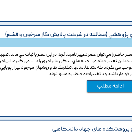
ژوهشي (مطالعه در شرکت پالايش گاز سرخون و قشم)
صر حاضر را مي توان عصر تغيير ناميد. آنچه در اين عصر با ثبات مي ماند, تغيير
ست. اين تغييرات تمامي جنبه هاي زندگي بشر امروز را در بر مي گيرد. اين امر
وجب مي گردد که متدها, مدلها, تکنيک ها و روشهاي موجود نيز از پويايي
رخوردار باشند و با تغييرات محيطي همسو شوند.
ادامه مطلب
ا و پژوهشکده هاي جهاد دانشگاهي