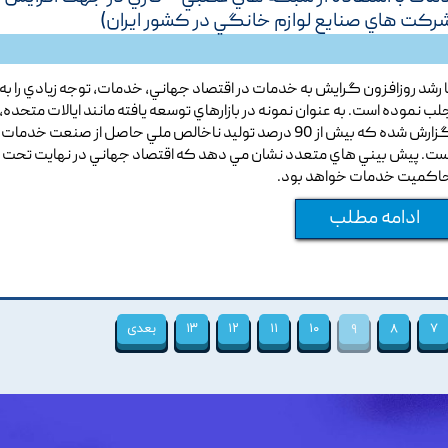
رکت هاي صنايع لوازم خانگي در کشور ايران)
ا رشد روزافزون گرايش به خدمات در اقتصاد جهاني, خدمات, توجه زيادي را به
لب نموده است. به عنوان نمونه در بازارهاي توسعه يافته مانند ايالات متحده,
گزارش شده که بيش از 90 درصد توليد ناخالص ملي حاصل از صنعت خدمات
ست. پيش بيني هاي متعدد نشان مي دهد که اقتصاد جهاني در نهايت تحت
اکميت خدمات خواهد بود.
ادامه مطلب
۷
۸
۹
۱۰
۱۱
۱۲
۱۳
بعدی