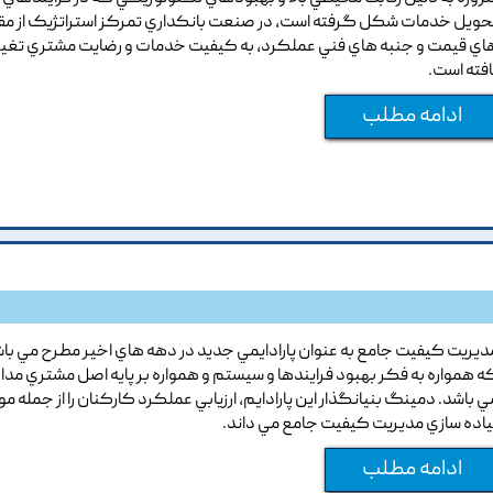
حويل خدمات شکل گرفته است, در صنعت بانکداري تمرکز استراتژيک از مق
اي قيمت و جنبه هاي فني عملکرد, به کيفيت خدمات و رضايت مشتري تغيي
افته است.
ادامه مطلب
ديريت کيفيت جامع به عنوان پارادايمي جديد در دهه هاي اخير مطرح مي با
ه همواره به فکر بهبود فرايندها و سيستم و همواره بر پايه اصل مشتري مدا
ي باشد. دمينگ بنيانگذار اين پارادايم, ارزيابي عملکرد کارکنان را از جمله مو
ياده سازي مديريت کيفيت جامع مي داند.
ادامه مطلب