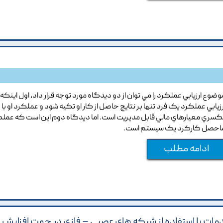
وضوع ارزيابي عملکرد را مي توان از دو ديدگاه مورد توجه قرار داد, اول اينکه 
رزيابي عملکرد يک فرد تنها بر نتايج حاصل از کار او تکيه شود و عملکرد او با
کسري معيارهاي مالي قابل مديريت است. اما ديدگاه دوم اين است که عمل
احصل کارکرد يک سيستم است.
ادامه مطلب
دمات با استفاده از شبکه هاي عصبي – فازي در جهت افزايش