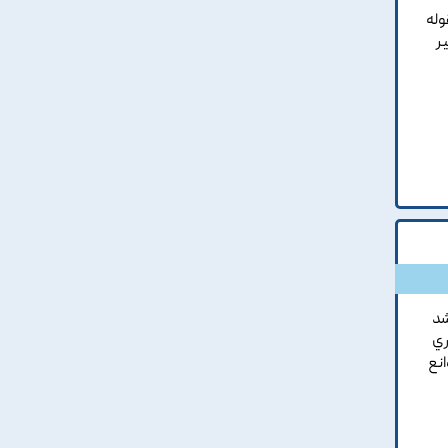
وله
ر
شد
ري
انع