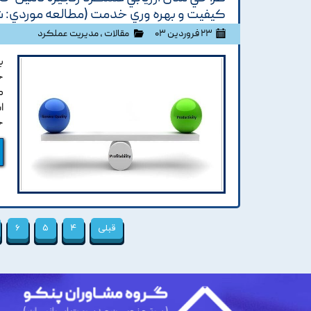
کيفيت و بهره وري خدمت (مطالعه موردي: ش
۲۳ فروردین ۰۳
مقالات
،
مدیریت عملکرد
ب
ج
ا
ح
قبلی
۴
۵
۶