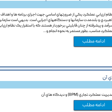
ظام ارزيابي عملکرد يکي از ضرورتهاي اساسي جهت اجراي برنامه ها و اهداف
اهبردي و بلندمدت سازمانها و دستگاههاي اجرايي است. بديهي است سازمانه
رآمد و پيشرفته از چنان قابليتي برخوردار هستند که با استقرار يک نظام ارزياب
ملکرد مناسب, بطور مستمر به نحوه انجام و...
ادامه مطلب
يريت عملکرد تجاري (BPM) و ديدگاه هاي آن
ادامه مطلب