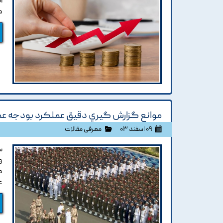
ا
ه
موانع گزارش گيري دقيق عملکرد بودجه عملي
۰۹ اسفند ۰۳
معرفی مقالات
س
و
ه
ع