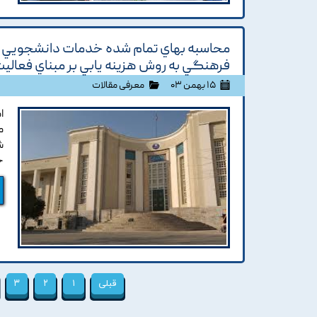
محاسبه بهاي تمام شده خدمات دانشجويي د
فرهنگي به روش هزينه يابي بر مبناي فعاليت در
۱۵ بهمن ۰۳
معرفی مقالات
ا
م
ش
خ
قبلی
۱
۲
۳