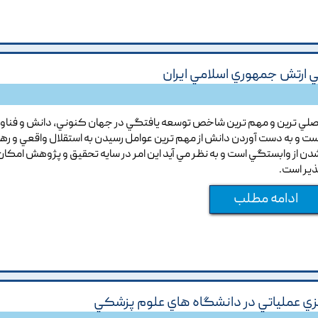
 ارتش جمهوري اسلامي ايران
صلي ترين و مهم ترين شاخص توسعه يافتگي در جهان کنوني, دانش و فناو
ست و به دست آوردن دانش از مهم ترين عوامل رسيدن به استقلال واقعي و رها
دن از وابستگي است و به نظر مي آيد اين امر در سايه تحقيق و پژوهش امکان
ذير است.
ادامه مطلب
 ريزي عملياتي در دانشگاه هاي علوم پزشکي