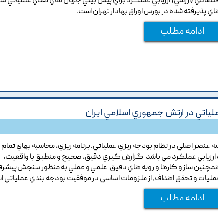
قتصادي (ارزشي) ارزيابي عملکرد براي پيش بيني جريان هاي نقدي عملياتي 
اي پذيرفته شده در بورس اوراق بهادار تهران است.
ادامه مطلب
اتي در ارتش جمهوري اسلامي ايران
ه عنصر اصلي در نظام بودجه ريزي عملياتي: برنامه ريزي, محاسبه بهاي تمام
 ارزيابي عملکرد مي باشد. گزارش گيري دقيق, صحيح و منطبق با واقعيت,
مچنين ساز و کارها و رويه هاي دقيق, علمي و عملي به منظور سنجش پيشر
مليات و تحقق اهداف, از ملزومات اساسي در موفقيت بودجه بندي عملياتي ا
ادامه مطلب