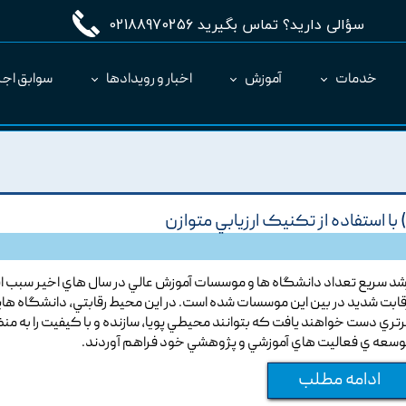
سؤالی دارید؟ تماس بگیرید 02188970256
خدمات
آموزش
اخبار و رویدادها
سوابق اجر
مدیریت طرح MC
ارائه نرم‌افزار به عنوان SaaS
ا استفاده از تکنيک ارزيابي متوازن
شد سريع تعداد دانشگاه ها و موسسات آموزش عالي در سال هاي اخير سبب ا
قابت شديد در بين اين موسسات شده است. در اين محيط رقابتي, دانشگاه هاي
رتري دست خواهند يافت که بتوانند محيطي پويا, سازنده و با کيفيت را به منظ
وسعه ي فعاليت هاي آموزشي و پژوهشي خود فراهم آوردند.
ادامه مطلب