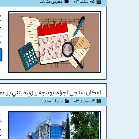
۰۵ اسفند ۰۳
معرفی مقالات
ب
ه
ه
ر
م
امکان سنجي اجراي بودجه ريزي مبتني بر ع
۰۴ اسفند ۰۳
معرفی مقالات
ن
س
ر
م