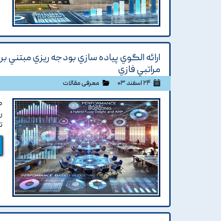
ارائه الگوي پياده سازي بودجه ريزي مبتني ب
مراتبي فازي
۲۴ اسفند ۰۳
معرفی مقالات
ط
ر
ت