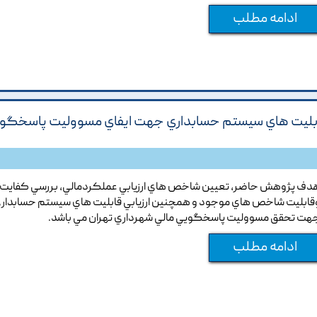
ادامه مطلب
قابليت هاي سيستم حسابداري جهت ايفاي مسووليت پاسخگو
دف پژوهش حاضر, تعيين شاخص هاي ارزيابي عملکردمالي, بررسي کفايت
قابليت شاخص هاي موجود و همچنين ارزيابي قابليت هاي سيستم حسابدار
هت تحقق مسووليت پاسخگويي مالي شهرداري تهران مي باشد.
ادامه مطلب