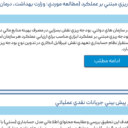
يزي مبتني بر عملکرد (مطالعه موردي: وزارت بهداشت، درمان 
ر سازمان هاي دولتي, بودجه ريزي نقش بسزايي در مصرف بهينه منابع مالي دا
ودجه ريزي مبتني بر عملکرد ابزاري مناسب براي ارزيابي عملکرد هر سازمان ا
ستقرار نظام حسابداري تعهدي نقش غيرقابل انکاري در تدوين نوع بودجه ريز
ارد.
ادامه مطلب
ر پيش بيني جريانات نقدي عملياتي
دف اين تحقيق بررسي و مقايسه محتواي اطلاعاتي مدل حسابداري (سنتي) با