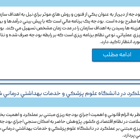
ودجه از ديرباز به عنوان يکي از فنون و روش هاي موثر براي نيل به اهداف ساز
ا مطرح بوده است. بودجه يک برنامه مالي است که با پيش بيني درآمدها و بر
زينه ها رسيدن به اهداف سازمان را در مدت زمان مشخص تسهيل مي کند. ب
يزي عملياتي, نوعي نظام برنامه ريزي است که بر رابطه بودجه صرف شده و نتا
ورد انتظار تاکيد دارد.
ادامه مطلب
ملکرد در دانشگاه علوم پزشکي و خدمات بهداشتي درماني شي
ظر به الزام قانوني و اهميت اجراي بودجه ريزي مبتني بر عملکرد و اهميت ب
لامت در نظام اقتصادي کشور, پژوهش حاضر به امکان سنجي اجراي بودجه
يزي مبتني بر عملکرد در دانشگاه علوم پزشکي و خدمات بهداشتي درماني ش
ي پردازد.