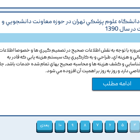
انشگاه علوم پزشکي تهران در حوزه معاونت دانشجويي و
 سال 1390
مروزه با توجه به نقش اطلاعات صحيح در تصميم گيري ها و خصوصا اطلاعات
الي و هزينه اي, طراحي و به کارگيري يک سيستم هزينه يابي که قادر به
ناسايي و کشف هزينه ها و محاسبه صحيح بهاي تمام شده خدمات باشد, جا
اصي دارد و روز به روز بر اهميت آن افزوده مي شود.
ادامه مطلب
۴
۵
۶
۷
۸
۹
۱۰
بعدی