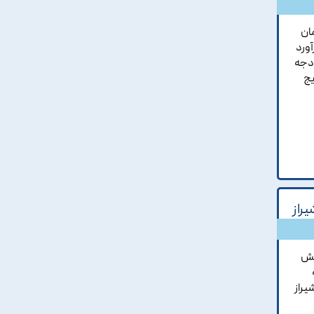
مان
آورد
ودجه
يج
راز
خش
يراز