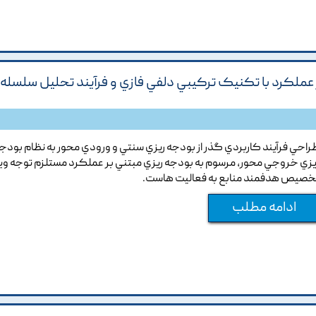
ر عملکرد با تکنيک ترکيبي دلفي فازي و فرآيند تحليل سلسله
راحي فرآيند کاربردي گذر از بودجه ريزي سنتي و ورودي محور به نظام بودج
يزي خروجي محور, مرسوم به بودجه ريزي مبتني بر عملکرد مستلزم توجه ويژ
خصيص هدفمند منابع به فعاليت هاست.
ادامه مطلب