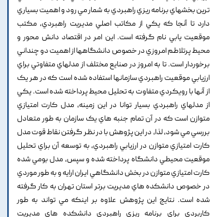
ترين بخشهاي برنامه ريزي راهبردي به شمار مي رود و اهميت بسياري
دارد تا آنجا که يکي از مکاتب اصلي مديريت راهبردي, مکتب
موقعيت يابي نام گرفته است. اين امر در اقتصاد دانش محور و
محيط پرتلاطم امروزي در خصوص دانشگاهها از اهميت دو چنداني
برخوردار است. تا به امروز در صنايع مختلف از مدلهاي متفاوتي براي
ارزيابي موقعيت راهبردي سازمانها استفاده شده است که در هر يک
از آنها با رويکردي متفاوت به تحليل محيط پرداخته شده است. يکي
از مدلهاي راهبردي بسيار توانا در اين زمينه, مدل کارت امتيازي
متوازن است که در آن تمام جنبه هاي يک سازمان به طور متعادل
بررسي مي شود, لذا, در اين پژوهش با در نظر گرفتن نقاط قوت مدل
کارت امتيازي متوازن در ارزيابي راهبردي, به توسعه آن براي تحليل
موقعيت محيطي دانشگاه پرداخته شده و سپس, مدل بومي شده
کارت امتيازي متوازن در بخش دانشگاهي ايران ارايه و به طور موردي
در خصوص دانشکده هاي مديريت برتر استان تهران به کار گرفته
شده است. نتايج اين پژوهش علاوه بر اينکه مي تواند به طور
کاربردي براي برنامه ريزي راهبردي دانشکده هاي مديريت