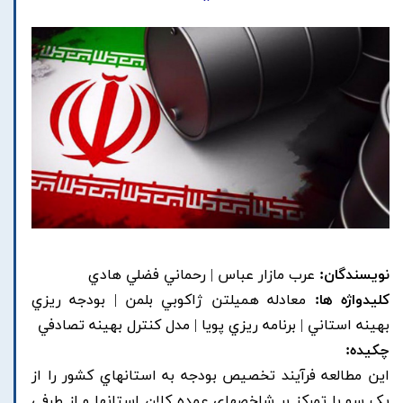
نویسندگان:
عرب مازار عباس | رحماني فضلي هادي
کلیدواژه ها:
معادله هميلتن ژاکوبي بلمن | بودجه ريزي
بهينه استاني | برنامه ريزي پويا | مدل کنترل بهينه تصادفي
چکیده:
اين مطالعه فرآيند تخصيص بودجه به استانهاي کشور را از
يک سو با تمرکز بر شاخصهاي عمده کلان استانها و از طرفي