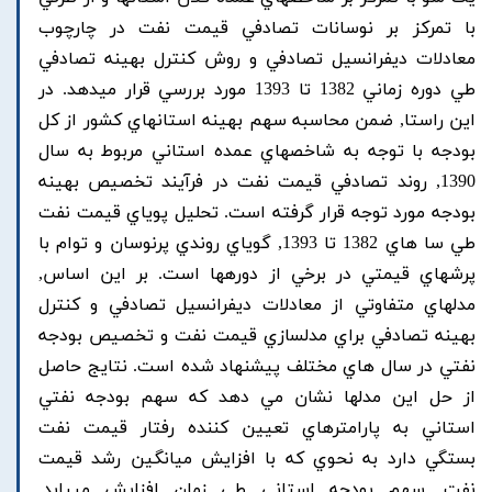
با تمرکز بر نوسانات تصادفي قيمت نفت در چارچوب
معادلات ديفرانسيل تصادفي و روش کنترل بهينه تصادفي
طي دوره زماني 1382 تا 1393 مورد بررسي قرار ميدهد. در
اين راستا, ضمن محاسبه سهم بهينه استانهاي کشور از کل
بودجه با توجه به شاخصهاي عمده استاني مربوط به سال
1390, روند تصادفي قيمت نفت در فرآيند تخصيص بهينه
بودجه مورد توجه قرار گرفته است. تحليل پوياي قيمت نفت
طي سا هاي 1382 تا 1393, گوياي روندي پرنوسان و توام با
پرشهاي قيمتي در برخي از دورهها است. بر اين اساس,
مدلهاي متفاوتي از معادلات ديفرانسيل تصادفي و کنترل
بهينه تصادفي براي مدلسازي قيمت نفت و تخصيص بودجه
نفتي در سال هاي مختلف پيشنهاد شده است. نتايج حاصل
از حل اين مدلها نشان مي دهد که سهم بودجه نفتي
استاني به پارامترهاي تعيين کننده رفتار قيمت نفت
بستگي دارد به نحوي که با افزايش ميانگين رشد قيمت
نفت, سهم بودجه استاني طي زمان افزايش مييابد.