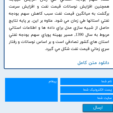
همچنين افزايش نوسانات قيمت نفت و افزايش سرعت
برگشت به ميانگين قيمت نفت سبب کاهش سهم بودجه
نفتي استانها طي زمان مي شود. علاوه بر اين, بر پايه نتايج
حاصل از شبيه سازي مدل براي داده ها و اطلاعات استاني
مربوط به سال 1390, مسير بهينه پوياي سهم بودجه نفتي
استان هاي کشور تصادفي است و بر اساس نوسانات و رفتار
سري زماني قيمت نفت شکل مي گيرد.
دانلود متن کامل
ارسال