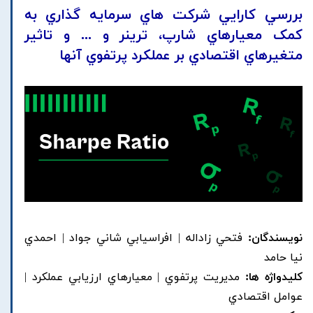
بررسي کارايي شرکت هاي سرمايه گذاري به
کمک معيارهاي شارپ، ترينر و ... و تاثير
متغيرهاي اقتصادي بر عملکرد پرتفوي آنها
نویسندگان:
فتحي زاداله | افراسيابي شاني جواد | احمدي
نيا حامد
کلیدواژه ها:
مديريت پرتفوي | معيارهاي ارزيابي عملکرد |
عوامل اقتصادي