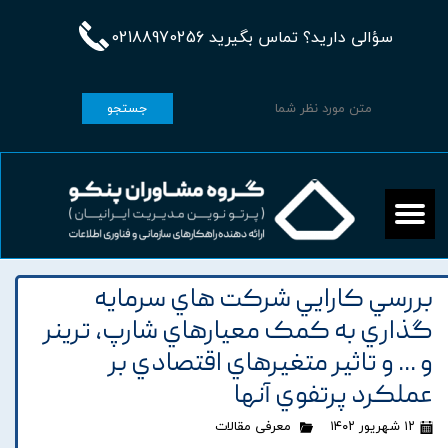
سؤالی دارید؟ تماس بگیرید 02188970256
جستجو
بررسي کارايي شرکت هاي سرمايه
گذاري به کمک معيارهاي شارپ، ترينر
و ... و تاثير متغيرهاي اقتصادي بر
عملکرد پرتفوي آنها
۱۲ شهریور ۱۴۰۲
معرفی مقالات