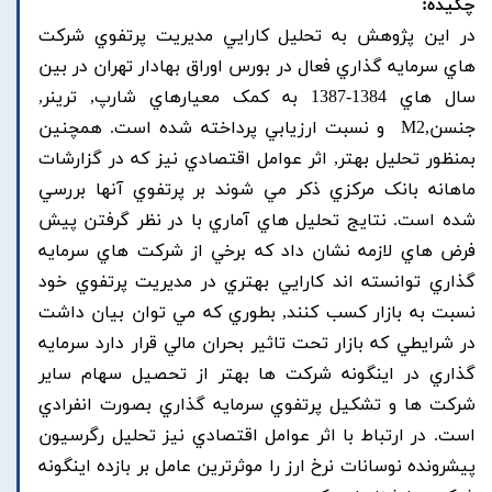
چکیده:
در اين پژوهش به تحليل کارايي مديريت پرتفوي شرکت
هاي سرمايه گذاري فعال در بورس اوراق بهادار تهران در بين
سال هاي 1384-1387 به کمک معيارهاي شارپ, ترينر,
جنسن,M2 و نسبت ارزيابي پرداخته شده است. همچنين
بمنظور تحليل بهتر, اثر عوامل اقتصادي نيز که در گزارشات
ماهانه بانک مرکزي ذکر مي شوند بر پرتفوي آنها بررسي
شده است. نتايج تحليل هاي آماري با در نظر گرفتن پيش
فرض هاي لازمه نشان داد که برخي از شرکت هاي سرمايه
گذاري توانسته اند کارايي بهتري در مديريت پرتفوي خود
نسبت به بازار کسب کنند, بطوري که مي توان بيان داشت
در شرايطي که بازار تحت تاثير بحران مالي قرار دارد سرمايه
گذاري در اينگونه شرکت ها بهتر از تحصيل سهام ساير
شرکت ها و تشکيل پرتفوي سرمايه گذاري بصورت انفرادي
است. در ارتباط با اثر عوامل اقتصادي نيز تحليل رگرسيون
پيشرونده نوسانات نرخ ارز را موثرترين عامل بر بازده اينگونه