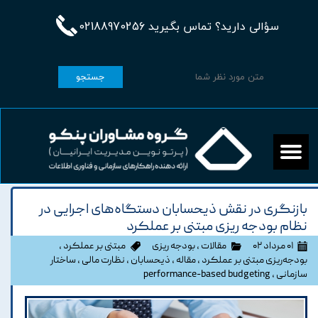
سؤالی دارید؟ تماس بگیرید 02188970256
جستجو
بازنگری در نقش ذیحسابان دستگاه‌های اجرایی در
نظام بودجه ریزی مبتنی بر عملکرد
۰۱ مرداد ۰۲
مقالات
،
بودجه ریزی
مبتنی بر عملکرد
،
بودجه‌ریزی مبتنی بر عملکرد
،
مقاله
،
ذیحسابان
،
نظارت مالی
،
ساختار
سازمانی
،
performance-based budgeting