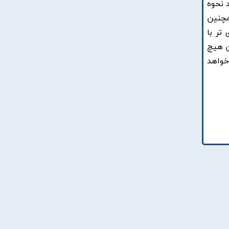
 نحوه
مچنین
تر با
ن هیچ
خواهد