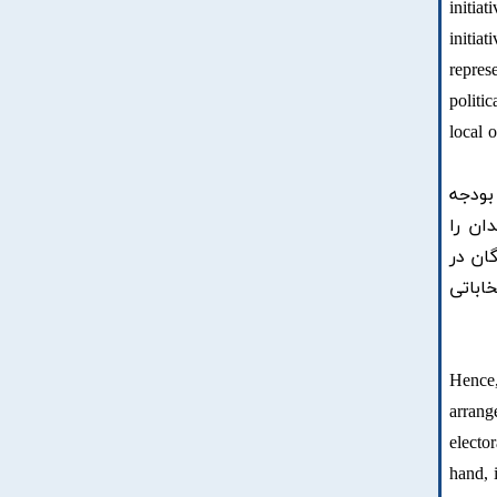
initia
initia
repres
politic
local 
بودجه
ان را
ان در
اباتی
Hence,
arrang
electo
hand, 