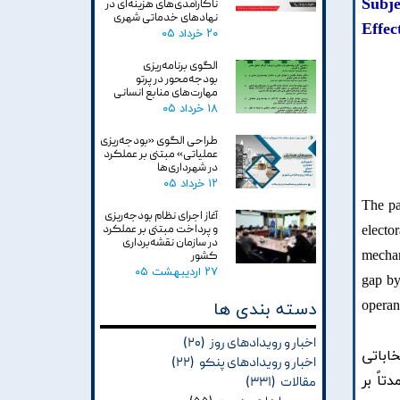
ناکارآمدی‌های هزینه‌ای در
نهادهای خدماتی شهری
Effec
۲۰ خرداد ۰۵
الگوی برنامه‌ریزی
بودجه‌محور در پرتو
مهارت‌های منابع انسانی
۱۸ خرداد ۰۵
طراحی الگوی «بودجه‌ریزی
عملیاتی» مبتنی بر عملکرد
در شهرداری‌ها
۱۲ خرداد ۰۵
The pa
آغاز اجرای نظام بودجه‌ریزی
و پرداخت مبتنی بر عملکرد
electo
در سازمان نقشه‌برداری
mechan
کشور
۲۷ اردیبهشت ۰۵
gap by
operan
دسته بندی ها
اخبار و رویدادهای روز
(۲۰)
خاباتی
اخبار و رویدادهای پنکو
(۲۲)
اً بر
مقالات
(۳۳۱)