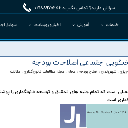
سؤالی دارید؟ تماس بگیرید 02188970256
خدمات
آموزش
اخبار و رویدادها
سوابق اجر
مدیریت طرح MC
ارائه نرم‌افزار به عنوان SaaS
خگویی اجتماعی اصلاحات بودجه
‌ریزی
،
شهروندان
،
اصلاح بودجه
،
مجله
،
مجله مطالعات قانون‌گذاری
،
مقالات
لمللی است که تمام جنبه های تحقیق و توسعه قانونگذاری را پو
گذاری است
.