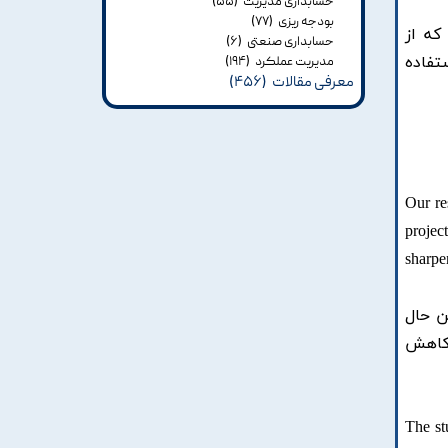
حسابداری مدیریت
(۵۵)
بودجه ریزی
(۷۷)
که از
حسابداری صنعتی
(۶)
تفاده
مدیریت عملکرد
(۱۹۴)
معرفی مقالات
(۴۵۶)
Our re
projec
sharpe
ن حال
 کاهش
The st