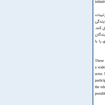
initia
تیبات
یندگی
 کند.
ندگان
را با
These 
a wide
actor.
partic
the ed
possib