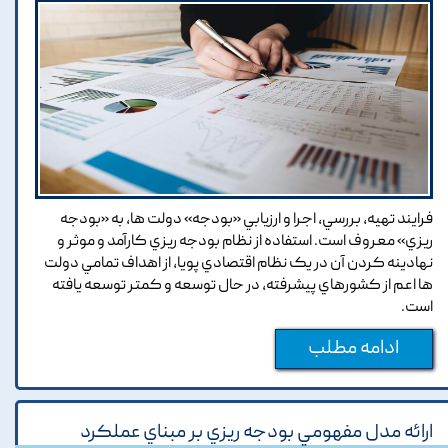
فرايند تهيه, بررسي, اجرا و ارزيابي «بودجه» دولت ها, به «بودجه
ريزي» معروف است. استفاده از نظام بودجه ريزي کارآمد و موثر و
نهادينه کردن آن در يک نظام اقتصادي پويا, از اهداف تمامي دولت
ها اعم از کشورهاي پيشرفته, در حال توسعه و کمتر توسعه يافته
است.
ادامه مطلب
ارائه مدل مفهومي بودجه ريزي بر مبناي عملکرد