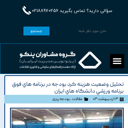
سؤالی دارید؟ تماس بگیرید 02188970256
جستجو
تحليل وضعيت هزينه کرد بودجه در برنامه هاي فوق
برنامه ورزشي دانشگاه هاي ايران
۱۳ اردیبهشت ۰۳
مقالات
،
بودجه ریزی