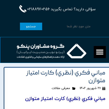
سؤالی دارید؟ تماس بگیرید 02188970256
جستجو
مباني فکري (نظري) کارت امتياز
متوازن
۲۶ شهریور ۱۴۰۲
معرفی مقالات
مباني فکري (نظري) کارت امتياز متوازن