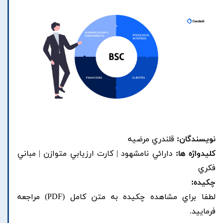
نویسندگان:
قلندري مرضيه
کلیدواژه ها:
دارائي نامشهود | کارت ارزيابي متوازن | مباني
فکري
چکیده:
لطفا براي مشاهده چکيده به متن کامل (PDF) مراجعه
فرماييد.