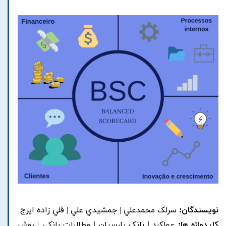
نویسندگان:
سرلک محمدعلي | جمشيدي علي | قلي زاده ايرج
کلیدواژه ها:
عملکرد | بانک پارسيان | مطالبات بانکي | روش