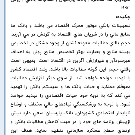
BSC
چکیده:
تسهيلات بانکي موتور محرک اقتصاد مي باشد و بانک ها
منابع مالي را در شريان هاي اقتصاد به گردش در مي آورند.
حجم بالاي مطالبات معوقه نشان از وجود مشکل در تخصيص
بهينه منابع و بعبارت بهتر تخصيص منابع پولي به اهداف
غيرسودآور و غيرارزش آفرين در اقتصاد است. بديهي است
وقتي حجم اين گونه مطالبات بالا باشد, رشد اقتصاد کشور
با تهديد مواجه خواهد شد. از سوي ديگر افزايش مطالبات
معوقه, عملکرد و حيات بانک ها و سيستم بانکي را تهديد
مي کند که به نوبه خود حيات اقتصادي را تهديد خواهد
نمود. با توجه به ورشکستگي نهادهاي مالي مختلف و اوضاع
ناپايدار اقتصادي کشورمان, بانک پارسيان سعي دارد بيش
ازپيش برنامه هاي خود را در جهت کاهش مطالبات بانکي و
ارتقاي سطح عملکرد سازماني تنظيم نمايد. هدف اين