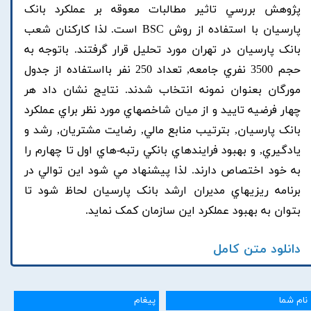
پژوهش بررسي تاثير مطالبات معوقه بر عملکرد بانک
پارسيان با استفاده از روش BSC است. لذا کارکنان شعب
بانک پارسيان در تهران مورد تحليل قرار گرفتند. باتوجه به
حجم 3500 نفري جامعه, تعداد 250 نفر بااستفاده از جدول
مورگان بعنوان نمونه انتخاب شدند. نتايج نشان داد هر
چهار فرضيه تاييد و از ميان شاخصهاي مورد نظر براي عملکرد
بانک پارسيان, بترتيب منابع مالي, رضايت مشتريان, رشد و
يادگيري, و بهبود فرايندهاي بانکي رتبه-هاي اول تا چهارم را
به خود اختصاص دارند. لذا پيشنهاد مي شود اين توالي در
برنامه ريزيهاي مديران ارشد بانک پارسيان لحاظ شود تا
بتوان به بهبود عملکرد اين سازمان کمک نمايد.
دانلود متن کامل