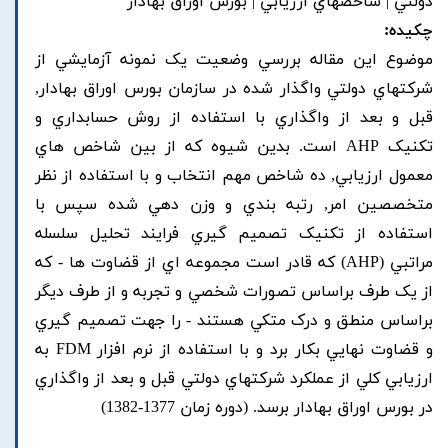
دولتي | شاخصهاي ارزيابي | بورس اوراق بهادار
چکیده:
موضوع اين مقاله بررسي وضعيت يک نمونه آزمايشي از
شرکتهاي دولتي واگذار شده در سازمان بورس اوراق بهادار,
قبل و بعد از واگذاري با استفاده از روش حسابداري و
تکنيک AHP است. بدين شيوه که از بين شاخص هاي
معمول ارزيابي, ده شاخص مهم انتخاب و با استفاده از نظر
متخصصين امر, رتبه بندي و وزن دهي شده سپس با
استفاده از تکنيک تصميم گيري فرايند تحليل سلسله
مراتبي (AHP) که قادر است مجموعه اي از قضاوت ها - که
از يک طرف براساس تصورات شخصي و تجربه و از طرف ديگر
براساس منطق و درک متکي هستند - را جهت تصميم گيري
و قضاوت نهايي بکار برد و با استفاده از نرم افزار FDM به
ارزيابي کلي از عملکرد شرکتهاي دولتي قبل و بعد از واگذاري
در بورس اوراق بهادار برسد. (دوره زمان 1377-1382)