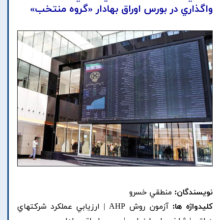
واگذاري در بورس اوراق بهادار «گروه منتخب»
نویسندگان:
منطقي خسرو
کلیدواژه ها:
آزمون روش AHP | ارزيابي عملکرد شرکتهاي