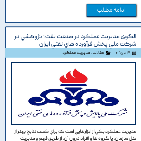
ادامه مطلب
الگوي مديريت عملکرد در صنعت نفت؛ پژوهشي در
شرکت ملي پخش فرآورده هاي نفتي ايران
۱۷ دی ۰۲
مقالات
،
مدیریت عملکرد
مديريت عملکرد يکي از ابزارهايي است که براي کسب نتايج بهتر از
کل سازمان, يا گروه ها و افراد درون آن, از طريق فهم و مديريت