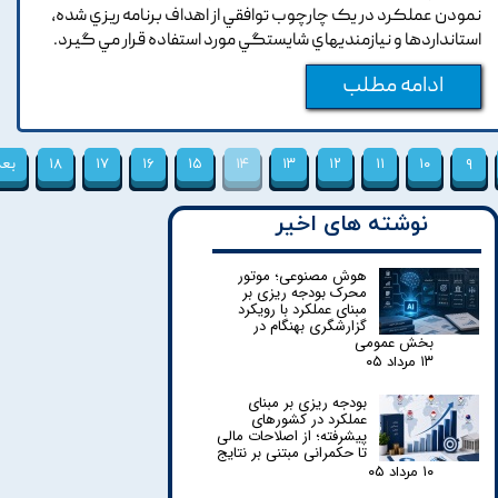
نمودن عملکرد در يک چارچوب توافقي از اهداف برنامه ريزي شده,
استانداردها و نيازمنديهاي شايستگي مورد استفاده قرار مي گيرد.
ادامه مطلب
۹
۱۰
۱۱
۱۲
۱۳
۱۴
۱۵
۱۶
۱۷
۱۸
بع
نوشته های اخیر
هوش مصنوعی؛ موتور
محرک بودجه ریزی بر
مبنای عملکرد با رویکرد
گزارشگری بهنگام در
بخش عمومی
۱۳ مرداد ۰۵
بودجه ریزی بر مبنای
عملکرد در کشورهای
پیشرفته؛ از اصلاحات مالی
تا حکمرانی مبتنی بر نتایج
۱۰ مرداد ۰۵