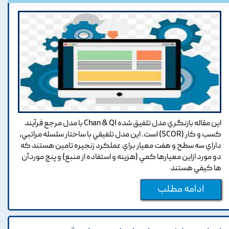
اين مقاله بازنگري مدل تلفيق شده Chan & QI با مدل مرجع فرآيند
کسب و کار (SCOR) است. اين مدل تلفيقي با ساختار سلسله مراتبي,
داراي سه سطح و هفت معيار براي عملکرد زنجيره تامين هستند که
دو مورد ازاين معيارها کمي (هزينه و استفاده از منبع) و پنج موردآن
ها کيفي هستند
ادامه مطلب