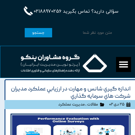
سؤالی دارید؟ تماس بگیرید 02188970256
جستجو
اندازه گيري شانس و مهارت در ارزيابي عملکرد مديران
شرکت هاي سرمايه گذاري
۲۵ دی ۰۲
مقالات
،
مدیریت عملکرد