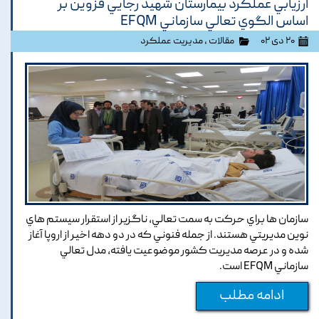
ارزيابي عملکرد بيمارستان شهيد رجايي قزوين بر
اساس الگوي تعالي سازماني EFQM
۲۰ دی ۰۲
مقالات
،
مدیریت عملکرد
سازمان ها براي حرکت به سمت تعالي, ناگزير از استقرار سيستم هاي
نوين مديريتي هستند. از جمله فنوني که در دو دهه اخير از اروپا آغاز
شده و در عرصه مديريت کشور موضوعيت يافته, مدل تعالي
سازماني EFQM است.
ادامه مطلب