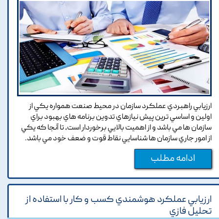
ارزيابي راهبردي عملکرد سازمان در محيط صنعت همواره يکي از
اولين و اساسي ترين پيش نيازهاي تدوين برنامه هاي بهبود براي
سازمان ها مي باشد و از اهميت بالايي برخوردار است, تا آنجا که يکي
از امور جاري سازمان ها شناسايي نقاط قوت و ضعف خود مي باشد.
ادامه مطلب
ارزيابي عملکرد هوشمندي کسب و کار با استفاده از
تحليل فازي