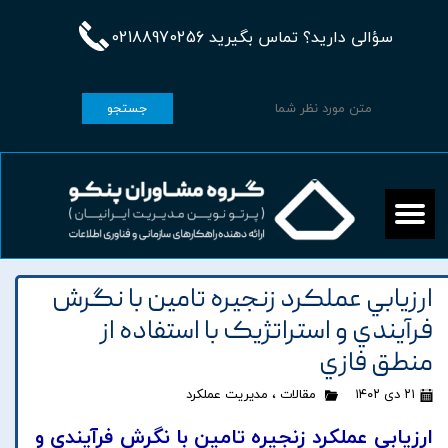
سؤالی دارید؟ تماس بگیرید 02188970256
جستجو
ارزيابي عملکرد زنجيره تامين با نگرش
فرآيندي و استراتژيک با استفاده از
منطق فازي
۲۱ دی ۱۴۰۲
مقالات
،
مدیریت عملکرد
ارزيابي عملکرد زنجيره تامين با نگرش فرآيندي و