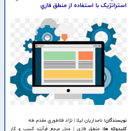
استراتژيک با استفاده از منطق فازي
نویسندگان:
نامداريان ليلا | نژاد فلاطوري مقدم طه
کلیدواژه ها:
منطق فازي | مدل مرجع فرآيند کسب و کار