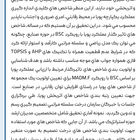
و اثربخشي خود دارند. از اين منظر شاخص هاي کليدي اندازه گيري
عملکرد يکپارچه پويا در محيط رقابتي, امري ضروري و اجتناب ناپذير
محسوب مي شود. در اين تحقيق بر آن هستيم که در مساله, شاخص
هاي تاثير گذار عملکرد پويا با رويکرد BSC در حوزه صنايع, چگونه
مي توان يک مدل رياضي و سلسله مراتبي کارآمد و استوار ارائه کرد
که در شرايط عدم قطعيت همراه با تکنيک هاي AHP و TOPSIS
فازي همواره جواب هاي موجه مناسب داشته باشد و هدف شناسايي
و اولويت بندي شاخص هاي تاثيرگذار مرتبط با ارزيابي عملکرد پويا
بر اساس BSC با رويکرد MADM.F براي تعيين اولويت يک مجموعه
از شاخص هاي پويا در راستاي افزايش توان رقابتي در صنايع است.
جهت تعيين رتبه بندي شاخص هاي اثربخش پويا, طي برگزاري
جلسات با خبرگان سازمان درخت سلسله مراتبي تصميم گيري رسم
و تدوين گرديد. نمونه آماري تحقيق شامل متخصصين, مديران ارشد
حوزه استراتژيک مي باشد. از آن جايي که شاخص هاي مورد استفاده
جهت اولويت بندي شاخص هاي درخت تصميم به صورت متغير
هاي کلامي هستند, جمع آوري داده ها از طريق پرسش نامه و با