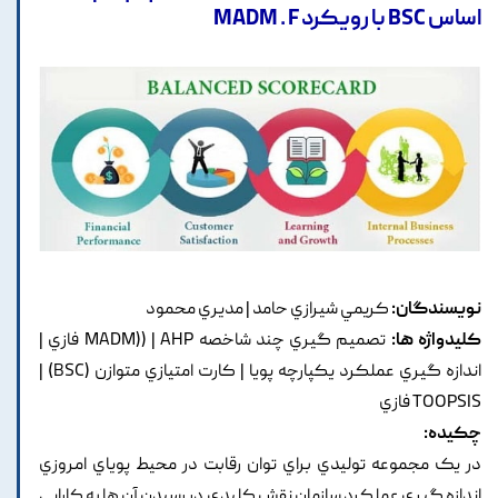
اساس BSC با رويکرد MADM . F
نویسندگان:
کريمي شيرازي حامد | مديري محمود
کلیدواژه ها:
تصميم گيري چند شاخصه MADM)) | AHP فازي |
اندازه گيري عملکرد يکپارچه پويا | کارت امتيازي متوازن (BSC) |
TOOPSIS فازي
چکیده:
در يک مجموعه توليدي براي توان رقابت در محيط پوياي امروزي
اندازه گيري عملکرد سازمان نقش کليدي در رسيدن آن ها به کارايي