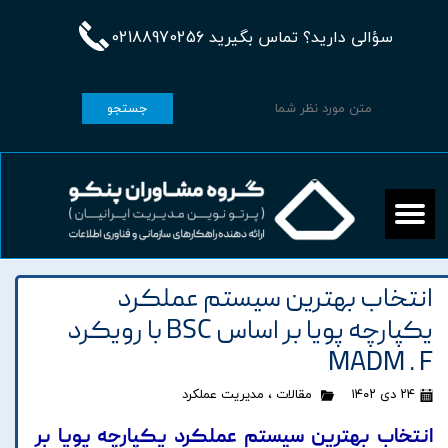
سؤالی دارید؟ تماس بگیرید 02188970256
جستجو
انتخاب بهترين سيستم عملکرد
يکپارچه پويا بر اساس BSC با رويکرد
MADM . F
۲۴ دی ۱۴۰۲
مقالات
،
مدیریت عملکرد
انتخاب بهترين سيستم عملکرد يکپارچه پويا بر