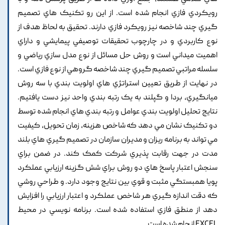
رويکردي فازي انجام شده است. از اين رو تکنيک هاي تصميم
گيري چند شاخصه نيز رويکرد فازي دارند. تحقيق به لحاظ هدف از
نوع کاربردي و در چارچوب تحقيقات توصيفي پيمايشي و داراي
اهميت ميداني است و روش حل مسائل از نوع مدل سازي رياضي و
سلسله مراتبي تصميم گيري چند شاخصه گروهي از نوع فازي است.
در نهايت از طريق تعيين استراتژي هاي اولويت بندي با سه روش
ميانگيري, بردا و گپلند به يک رتبه بندي واحد نيز دست يافتيم.
نتايج تحليل اولويت بندي عوامل و رتبه بندي هاي انجام شده توسط
دو تکنيک نشان مي دهد که شاخص هزينه, زمان تحويل, کيفيت
مي تواند به برنامه ريزان و مديران سازمان در تصميم گيري هاي بلند
مدت در جهت رقابت پذيري شرکت کمک کند. در ضمن براي
سنجش اعتبار پاسخ هاي دو روش براي شش گزينه ارزيابي عملکرد
پويا همبستگي مثبت و قوي بين نتايج وجود دارد. و طراحي روشي
که دقت اندازه گيري هر شاخص عملکرد و اعتبار ارزيابي را افزايش
دهد از منطق فازي استفاده شده است. برنامه نويسي در محيط
EXCEL انجام شده است.