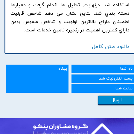
استفاده شد. درنهايت, تحليل ها انجام گرفت و معيارها
دسته بندي شد. نتايج نشان مي دهد شاخص قابليت
اطمينان داراي بالاترين اولويت و شاخص ملموس بودن
داراي کمترين اهميت در زنجيره تامين خدمات است.
دانلود متن کامل
ارسال