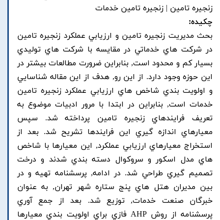
زنجيره تامين | زنجيره تامين خدمات
چکیده:
بحث مديريت زنجيره تامين و ارزيابي عملکرد زنجيره تامين
در شرکت هاي خدماتي در مقايسه با شرکت هاي توليدي
بسيار کم و محدود است, بنابراين ضرورت مطالعات بيشتر در
اين حوزه وجود دارد. از اين رو, هدف از اين مقاله شناسايي
و اولويت بندي شاخص هاي ارزيابي عملکرد زنجيره تامين
خدمات است, بنابراين در ابتدا با مرور ادبيات موضوع به
تعريف فرايندهاي زنجيره تامين پرداخته شد. سپس
معيارهاي اندازه گيري اين فرايندها تشريح شد. بعد از
استخراج معيارهاي ارزيابي عملکرد, اين معيارها با شاخص
هاي مدل اسکور و سروکوال دسته بندي شدند و درخت
تصميم گيري طراحي شد. در ادامه, پرسشنامه تهيه و در
بين مديران هتل هاي پنج ستاره شهر تهران, به عنوان
خبرگان صنعت خدمات, توزيع شد. بعد از جمع آوري
پرسشنامه از روش AHP فازي براي اولويت بندي معيارها