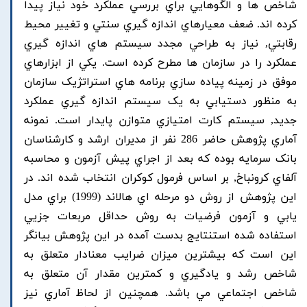
شاخص ها و الگوهايي براي بررسي عملکرد خود نياز پيدا
کرده اند. ضعف معيارهاي اندازه گيري سنتي و تغيير محيط
رقابتي, نياز به طراحي مجدد سيستم هاي اندازه گيري
عملکرد را در سازمان ها مطرح کرده است. يکي از ابزارهاي
موفق در زمينه پياده سازي برنامه هاي استراتژيک سازمان
به منظور دستيابي به يک سيستم اندازه گيري عملکرد
جديد, سيستم کارت امتيازي متوازن پايدار است. نمونه
آماري پژوهش حاضر 286 نفر از مديران ارشد و کارشناسان
بانک سرمايه بوده که بعد از اجراي پيش آزمون و محاسبه
آلفاي کرونباخ, بر اساس فرمول کوکران انتخاب شده اند. در
اين پژوهش از روش دو مرحله اي هالاند (1999) براي مدل
يابي و آزمون فرضيات به روش حداقل مربعات جزيي
استفاده شده استنتايج بدست آمده در اين پژوهش بيانگر
اين است که بيشترين ميزان ضرايب معنادار متعلق به
شاخص رشد و يادگيري و کمترين مقدار آن متعلق به
شاخص اجتماعي مي باشد. همچنين از لحاظ آماري نيز