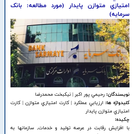
امتيازي متوازن پايدار (مورد مطالعه: بانک
سرمايه)
نویسندگان:
رحيمي پور اکبر | نيکبخت محمدرضا
کلیدواژه ها:
ارزيابي عملکرد | کارت امتيازي متوازن | کارت
امتيازي متوازن پايدار
چکیده:
با افزايش رقابت در عرصه توليد و خدمات, سازمانها به