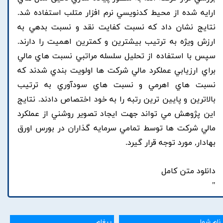
ارايه شده از محيط کدنويسي نرم افزار متلب استفاده شد.
نتايج نشان داد که نسبت کفايت نقد و نسبت بدهي به
ارزش ويژه به ترتيب بيشترين و کمترين اهميت را دارند.
سپس با استفاده از تحليل سلسله مراتبي نسبت هاي مالي
براي ارزيابي عملکرد مالي شرکت ها اولويت بندي شدند که
نسبت هاي اهرمي و نسبت هاي سودآوري به ترتيب
بالاترين و پايين ترين رتبه را به خود اختصاص دادند. نتايج
اين پژوهش مي تواند جهت ايجاد تصوير روشني از عملکرد
مالي شرکت ها توسط تمامي سرمايه گذاران در بورس اورق
بهادار, مورد توجه قرار گيرد.
دانلود متن کامل
"