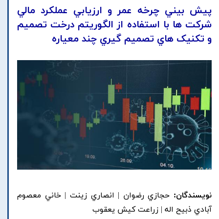
پيش بيني چرخه عمر و ارزيابي عملکرد مالي
شرکت ها با استفاده از الگوريتم درخت تصميم
و تکنيک هاي تصميم گيري چند معياره
نویسندگان:
حجازي رضوان | انصاري زينت | خاني معصوم
آبادي ذبيح اله | زراعت کيش يعقوب