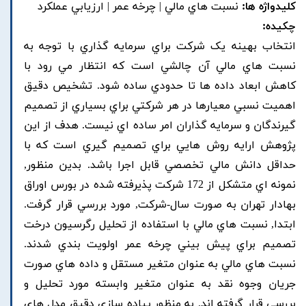
کلیدواژه ها:
نسبت هاي مالي | چرخه عمر | ارزيابي عملکرد
چکیده:
انتخاب بهينه يک شرکت براي سرمايه گذاري با توجه به
نسبت هاي مالي آن چالشي است که انتظار مي رود با
کاهش ابعاد داده ها تا حدودي ساده شود. تشخيص دقيق
اهميت نسبي معيارها در هر شرکتي براي بسياري از تصميم
گيرندگان و سرمايه گذاران امر ساده اي نيست. هدف از اين
پژوهش ارايه روش هايي براي تصميم گيري است که با
حداقل دانش مالي تخصصي قابل اجرا باشد. بدين منظور,
نمونه اي متشکل از 172 شرکت پذيرفته شده در بورس اوراق
بهادار تهران به صورت سال-شرکت, مورد بررسي قرار گرفت.
ابتدا, نسبت هاي مالي با استفاده از تحليل رگرسيون درخت
تصميم براي پيش بيني چرخه عمر اولويت بندي شدند.
نسبت هاي مالي به عنوان متغير مستقل و داده هاي صورت
جريان وجوه نقد به عنوان متغير وابسته مورد تحليل و
بررسي قرار گرفته اند. به منظور پياده سازي دقيق مدل هاي