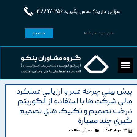
سؤالی دارید؟ تماس بگیرید 02188970256
جستجو
پيش بيني چرخه عمر و ارزيابي عملکرد
مالي شرکت ها با استفاده از الگوريتم
درخت تصميم و تکنيک هاي تصميم
گيري چند معياره
۲۳ مرداد ۱۴۰۲
معرفی مقالات