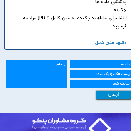
پوششي داده ها
چکیده:
لطفا براي مشاهده چکيده به متن کامل (PDF) مراجعه
فرماييد.
دانلود متن کامل
ارسال