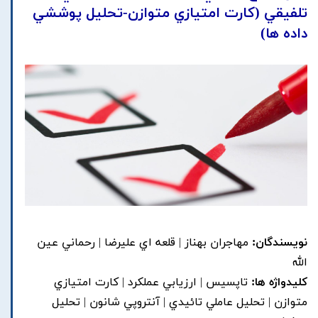
تلفيقي (کارت امتيازي متوازن-تحليل پوششي
داده ها)
نویسندگان:
مهاجران بهناز | قلعه اي عليرضا | رحماني عين
الله
کلیدواژه ها:
تاپسيس | ارزيابي عملکرد | کارت امتيازي
متوازن | تحليل عاملي تائيدي | آنتروپي شانون | تحليل