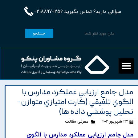
سؤالی دارید؟ تماس بگیرید 02188970256
جستجو
مدل جامع ارزيابي عملکرد مدارس با
الگوي تلفيقي (کارت امتيازي متوازن-
تحليل پوششي داده ها)
۲۳ شهریور ۱۴۰۲
معرفی مقالات
مدل جامع ارزيابي عملکرد مدارس با الگوي