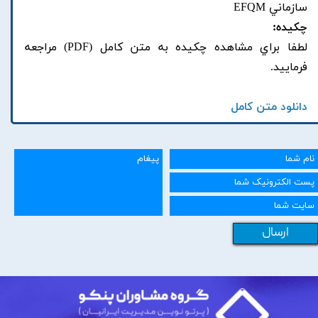
سازماني EFQM
چکیده:
لطفا براي مشاهده چکيده به متن کامل (PDF) مراجعه
فرماييد.
دانلود متن کامل
ارسال