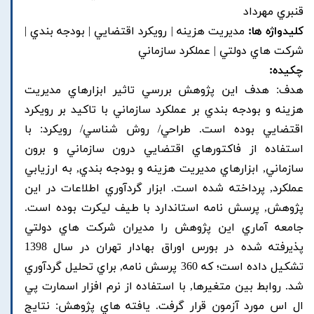
قنبري مهرداد
کلیدواژه ها:
مديريت هزينه | رويکرد اقتضايي | بودجه بندي |
شرکت هاي دولتي | عملکرد سازماني
چکیده:
هدف: هدف اين پژوهش بررسي تاثير ابزارهاي مديريت
هزينه و بودجه بندي بر عملکرد سازماني با تاکيد بر رويکرد
اقتضايي بوده است. طراحي/ روش شناسي/ رويکرد: با
استفاده از فاکتورهاي اقتضايي درون سازماني و برون
سازماني, ابزارهاي مديريت هزينه و بودجه بندي, به ارزيابي
عملکرد, پرداخته شده است. ابزار گردآوري اطلاعات در اين
پژوهش, پرسش نامه استاندارد با طيف ليکرت بوده است.
جامعه آماري اين پژوهش را مديران شرکت هاي دولتي
پذيرفته شده در بورس اوراق بهادار تهران در سال 1398
تشکيل داده است؛ که 360 پرسش نامه, براي تحليل گردآوري
شد. روابط بين متغيرها, با استفاده از نرم افزار اسمارت پي
ال اس مورد آزمون قرار گرفت. يافته هاي پژوهش: نتايج