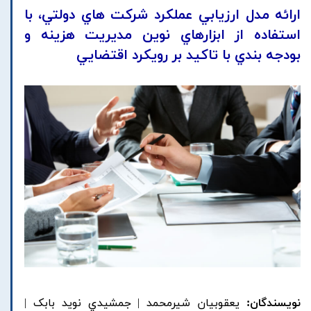
ارائه مدل ارزيابي عملکرد شرکت هاي دولتي، با
استفاده از ابزارهاي نوين مديريت هزينه و
بودجه بندي با تاکيد بر رويکرد اقتضايي
نویسندگان:
يعقوبيان شيرمحمد | جمشيدي نويد بابک |