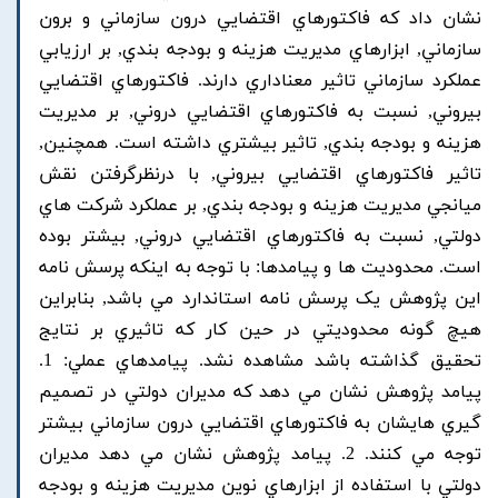
نشان داد که فاکتورهاي اقتضايي درون سازماني و برون
سازماني, ابزارهاي مديريت هزينه و بودجه بندي, بر ارزيابي
عملکرد سازماني تاثير معناداري دارند. فاکتورهاي اقتضايي
بيروني, نسبت به فاکتورهاي اقتضايي دروني, بر مديريت
هزينه و بودجه بندي, تاثير بيشتري داشته است. همچنين,
تاثير فاکتورهاي اقتضايي بيروني, با درنظرگرفتن نقش
ميانجي مديريت هزينه و بودجه بندي, بر عملکرد شرکت هاي
دولتي, نسبت به فاکتورهاي اقتضايي دروني, بيشتر بوده
است. محدوديت ها و پيامدها: با توجه به اينکه پرسش نامه
اين پژوهش يک پرسش نامه استاندارد مي باشد, بنابراين
هيچ گونه محدوديتي در حين کار که تاثيري بر نتايج
تحقيق گذاشته باشد مشاهده نشد. پيامدهاي عملي: 1.
پيامد پژوهش نشان مي دهد که مديران دولتي در تصميم
گيري هايشان به فاکتورهاي اقتضايي درون سازماني بيشتر
توجه مي کنند. 2. پيامد پژوهش نشان مي دهد مديران
دولتي با استفاده از ابزارهاي نوين مديريت هزينه و بودجه