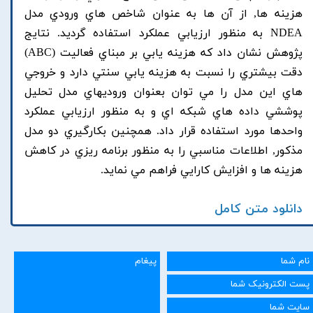
هزينه ها, از آن ها به عنوان شاخص هاي ورودي مدل
NDEA به منظور ارزيابي عملکرد استفاده گرديد. نتايج
پژوهش نشان داد که هزينه يابي بر مبناي فعاليت (ABC)
دقت بيشتري را نسبت به هزينه يابي سنتي دارد و خروجي
هاي اين مدل را مي توان بعنوان وروديهاي مدل تحليل
پوششي داده هاي شبکه اي و به منظور ارزيابي عملکرد
واحدها مورد استفاده قرار داد. همچنين بکارگيري دو مدل
مذکور, اطلاعات مناسبي را به منظور برنامه ريزي در کاهش
هزينه ها و افزايش کارايي فراهم مي نمايد.
دانلود متن کامل