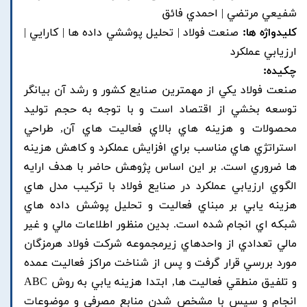
شفيعي مرتضي | احمدي فائق
کلیدواژه ها:
صنعت فولاد | تحليل پوششي داده ها | کارايي |
ارزيابي عملکرد
چکیده:
صنعت فولاد يکي از مهمترين صنايع کشور و رشد آن بيانگر
توسعه بخشي از اقتصاد است و با توجه به حجم توليد
محصولات و هزينه هاي بالاي فعاليت هاي آن, طراحي
استراتژي هاي مناسب براي افزايش عملکرد و کاهش هزينه
ها ضروري است. بر اين اساس پژوهش حاضر با هدف ارايه
الگوي ارزيابي عملکرد در صنايع فولاد با ترکيب مدل هاي
هزينه يابي بر مبناي فعاليت و تحليل پوشش داده هاي
شبکه اي انجام شده است. بدين منظور اطلاعات مالي و غير
مالي تعدادي از واحدهاي زيرمجموعه شرکت فولاد هرمزگان
مورد بررسي قرار گرفت و پس از شناخت مراکز فعاليت عمده
و تلفيق منطقي فعاليت ها, ابتدا هزينه يابي به روش ABC
انجام و سپس با مشخص شدن منابع مصرفي و موضوعات