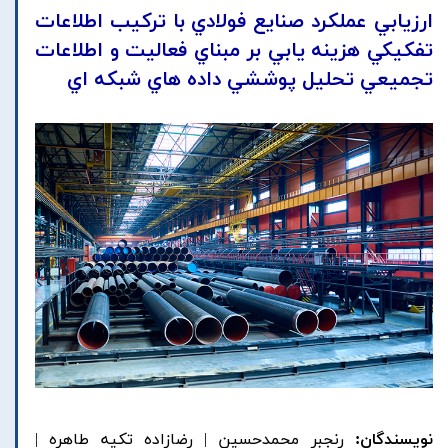
ارزيابي عملکرد صنايع فولادي با ترکيب اطلاعات
تفکيکي هزينه يابي بر مبناي فعاليت و اطلاعات
تجميعي تحليل پوششي داده هاي شبکه اي
نویسندگان:
رنجبر محمدحسين | رضازاده تکيه طاهره |