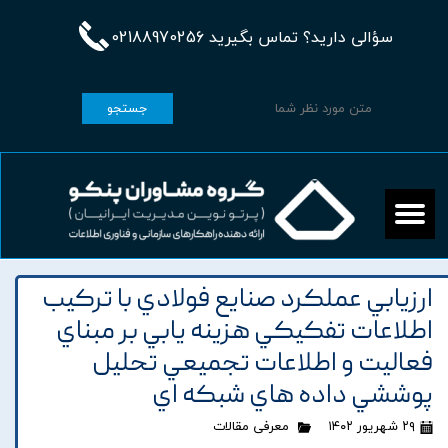
سؤالی دارید؟ تماس بگیرید 02188970256
جستجو
ارزيابي عملکرد صنايع فولادي با ترکيب
اطلاعات تفکيکي هزينه يابي بر مبناي
فعاليت و اطلاعات تجميعي تحليل
پوششي داده هاي شبکه اي
۲۹ شهریور ۱۴۰۲
معرفی مقالات