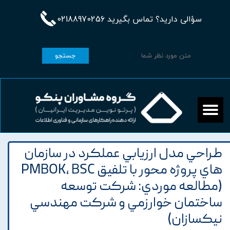
سؤالی دارید؟ تماس بگیرید 02188970256
جستجو
طراحي مدل ارزيابي عملکرد در سازمان
هاي پروژه محور با تلفيق PMBOK، BSC
(مطالعه موردي: شرکت توسعه
ساختمان خوارزمي و شرکت مهندسي
نيکسازان)